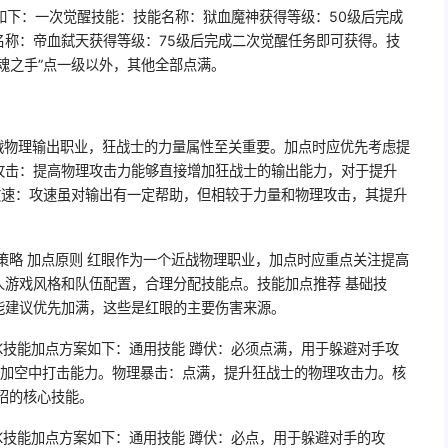
如下：一次觉醒技能：技能名称：狱血魔神获得等级：50级后完成
名称：帝血弑天获得等级：75级后完成二次觉醒任务即可获得。技
魂之手”点一级以外，其他全部点满。
近战物理输出职业，狂战士的力量属性至关重要。加点时应优先考虑提
攻击：提高物理攻击力能够直接增加狂战士的输出能力，对于提升
攻速：攻速虽对输出有一定帮助，但相较于力量和物理攻击，其提升
新策略 加点原则 红眼作为一个近战物理职业，加点时应重点关注提高
人游戏风格和队伍配置，合理分配技能点。技能加点推荐 基础技
能建议优先加满，这些是红眼的主要伤害来源。
天PK技能加点方案如下：通用技能 蹲伏：必须点满，用于躲避对手攻
增加空中打击能力。物理暴击：点满，提升狂战士的物理攻击力。核
招的核心技能。
PK技能加点方案如下：通用技能 蹲伏：必点，用于躲避对手的攻