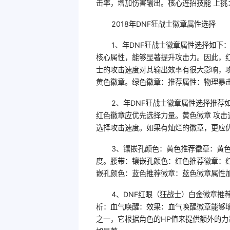
击率，增加伤害输出。核心连招技能 上
2018年DNF狂战士徽章属性选择
1、年DNF狂战士徽章属性选择如下
核心属性，能够显著提升攻击力。因此，
士的攻击速度对其输出效率有很大影响，
黄色徽章。绿色徽章：推荐属性：物理暴
2、年DNF狂战士徽章属性选择推荐
红色徽章应优先选择力量。黄色徽章 攻
选择攻击速度。如果有灿烂的徽章，更应
3、镶嵌孔颜色：黄色推荐徽章：黄
度。腰带：镶嵌孔颜色：红色推荐徽章：
嵌孔颜色：蓝色推荐徽章：蓝色徽章属性
4、DNF红眼（狂战士）白金徽章推
析：血气唤醒：效果：血气唤醒徽章能够
之一，它根据角色的HP值来提供额外的力