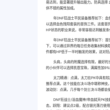
易达到，能显著提升输出能力。防具选择
供不错的属性加成。
年DNF狂战士平民装备推荐如下：血
以选择血色残阳套装的首饰三件。这套首
HP状态的职业来说，非常容易达到触发
年DNF狂战士平民装备推荐如下：
下，可以通过异界的每日任务收集材料换
件都有HP低于一半时触发的效果，这对
头肩，头肩的附魔选择有限，最好的
的小伙伴可以选择凯恩宝珠，满属性加9
太刀精通：点满，太刀在PK中具有较
推荐点满，这个技能在决斗场中堪称神技
波动剑：点满，几乎每个剑士决斗场都会
DNF狂战士/浴血魔神/帝血弑天P
击。跃翔：建议点2级，配合银光落刃使