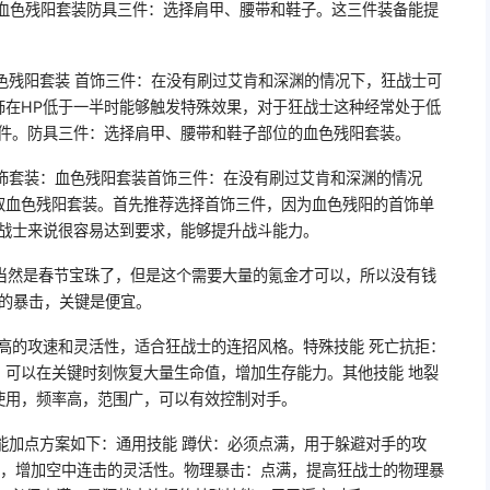
 血色残阳套装防具三件：选择肩甲、腰带和鞋子。这三件装备能提
色残阳套装 首饰三件：在没有刷过艾肯和深渊的情况下，狂战士可
饰在HP低于一半时能够触发特殊效果，对于狂战士这种经常处于低
条件。防具三件：选择肩甲、腰带和鞋子部位的血色残阳套装。
首饰套装：血色残阳套装首饰三件：在没有刷过艾肯和深渊的情况
取血色残阳套装。首先推荐选择首饰三件，因为血色残阳的首饰单
狂战士来说很容易达到要求，能够提升战斗能力。
当然是春节宝珠了，但是这个需要大量的氪金才可以，所以没有钱
%的暴击，关键是便宜。
高的攻速和灵活性，适合狂战士的连招风格。特殊技能 死亡抗拒：
，可以在关键时刻恢复大量生命值，增加生存能力。其他技能 地裂
使用，频率高，范围广，可以有效控制对手。
K技能加点方案如下：通用技能 蹲伏：必须点满，用于躲避对手的攻
用，增加空中连击的灵活性。物理暴击：点满，提高狂战士的物理暴