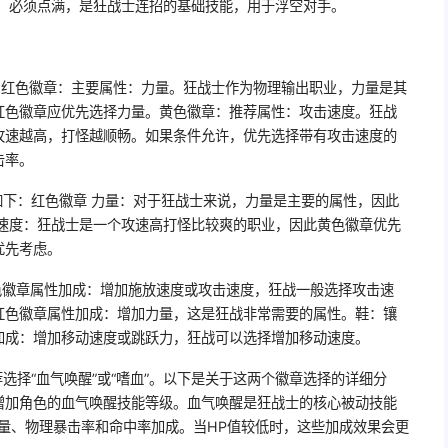
挑：必须点满，是狂战士连招的基础技能，用于浮空对手。
：红色徽章：主要属性：力量。狂战士作为物理输出职业，力量是其
红色徽章应优先选择力量。黄色徽章：推荐属性：攻击速度。狂战
攻速越高，打怪越顺畅。如果条件允许，优先选择带有攻击速度的
击率。
如下：红色徽章 力量：对于狂战士来说，力量是主要的属性，因此
击速度：狂战士是一个攻速高打怪比较爽的职业，因此黄色徽章优先
优先考虑。
色徽章属性加成：增加施放速度或攻击速度，狂战一般选择攻击速
红色徽章属性加成：增加力量，这是狂战非常需要的属性。鞋：镶
加成：增加移动速度或跳跃力，狂战可以选择增加移动速度。
荐选择“血气唤醒”或“嗜血”。以下是关于这两个徽章选择的详细分
增加角色的血气唤醒技能等级。血气唤醒是狂战士的核心被动技能
量、物理暴击率和命中率加成。当HP值较低时，这些加成效果会更