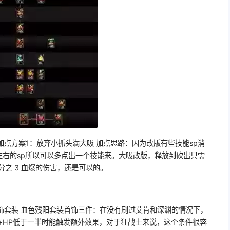
点】加点方案1：放弃小抓头满大吸 加点思路：因为改版有些技能sp消
 左右的sp所以可以多点出一个技能来。大吸改版，释放到砍出只需
分之 3 血爆的伤害，还是可以的。
饰套装 血色残阳套装首饰三件：在没有刷过艾肯和深渊的情况下，
在HP低于一半时能触发额外效果，对于狂战士来说，这个条件很容