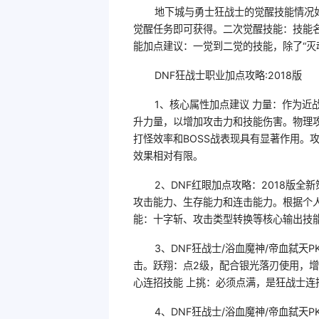
地下城与勇士狂战士的觉醒技能情况
觉醒任务即可获得。二次觉醒技能：技能
能加点建议：一觉到二觉的技能，除了“灭
DNF狂战士职业加点攻略:2018版
1、核心属性加点建议 力量：作为
升力量，以增加攻击力和技能伤害。物理
打怪效率和BOSS战表现具有显著作用。
效果相对有限。
2、DNF红眼加点攻略：2018版全
攻击能力、生存能力和连击能力。根据个
能：十字斩、攻击类型转换等核心输出技
3、DNF狂战士/浴血魔神/帝血弑
击。跃翔：点2级，配合银光落刃使用，
心连招技能 上挑：必须点满，是狂战士连
4、DNF狂战士/浴血魔神/帝血弑天