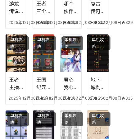
游龙
王者
哪个
复古
传说
三个
伙伴
传奇
人物
技能
有失
英雄
2025年12月08日
2025年12月08日
319
2025年12月08日
366
2025年12月08日
316
329
技
加
心符
平民
能，
点，
技
搭配
单机攻
单机攻
单机攻
单机攻
游龙
王者
能，
阵
略
略
略
略
传说
技能
失心
容，
多少
可以
符命
复古
级能
放三
中后
传奇
挖矿
个是
附加
英雄
什么
五雷
版哪
王者
王国
君心
地下
模式
个组
主播
纪元
我心
城剑
合适
最强
阵容
不回
神技
2025年12月08日
2025年12月08日
371
2025年12月08日
367
2025年12月08日
356
335
合平
阵容
搭
宫攻
能加
民
搭
配，
略，
点
单机攻
单机攻
单机攻
单机攻
配，
王国
君心
图，
略
略
略
略
王者
纪元
我心
地下
最强
最强
剧情
城剑