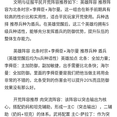
文明与征服平民开荒阵容推荐如下：英雄阵容 推荐阵
容为北条时宗+李舜臣+海尔曼。这一组合在新手前期具有
较高的性价比和实用性，适合平民玩家开荒使用。兵种选
择 推荐兵种为盾兵。在英雄觉醒后，这三个英雄均拥有S
级兵种适性，能够充分发挥盾兵的防御优势，提升队伍的
整体生存能力。
英雄阵容 北条时宗+李舜臣+海尔曼 推荐兵种 盾兵
（英雄觉醒后均为s兵种适性）英雄加点 北条：全加力量；
李舜臣：主加防御，副加敏捷，出手需要比北条快；海尔
曼：全加防御。里面的李舜臣要是我们把他当做主将用会
非常的不错的，北条受到的伤害会可以提升20%而且防御
效果没有那么好。
开荒阵容推荐 肉突流阵容：该阵容以突击输出为核
心，搭配奶妈和坦克辅助，形成一主C（突击输出），二辅
助（奶妈+坦克）的体系。武将配置 主C-萨拉丁：作为突