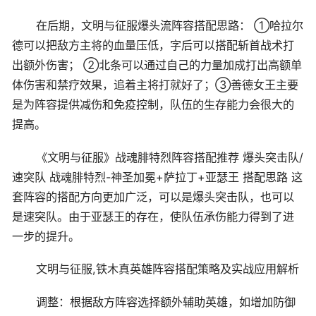
在后期，文明与征服爆头流阵容搭配思路： ①哈拉尔
德可以把敌方主将的血量压低，字后可以搭配斩首战术打
出额外伤害； ②北条可以通过自己的力量加成打出高额单
体伤害和禁疗效果，追着主将打就好了；③善德女王主要
是为阵容提供减伤和免疫控制，队伍的生存能力会很大的
提高。
《文明与征服》战魂腓特烈阵容搭配推荐 爆头突击队/
速突队 战魂腓特烈-神圣加冕+萨拉丁+亚瑟王 搭配思路 这
套阵容的搭配方向更加广泛，可以是爆头突击队，也可以
是速突队。由于亚瑟王的存在，使队伍承伤能力得到了进
一步的提升。
文明与征服,铁木真英雄阵容搭配策略及实战应用解析
调整：根据敌方阵容选择额外辅助英雄，如增加防御