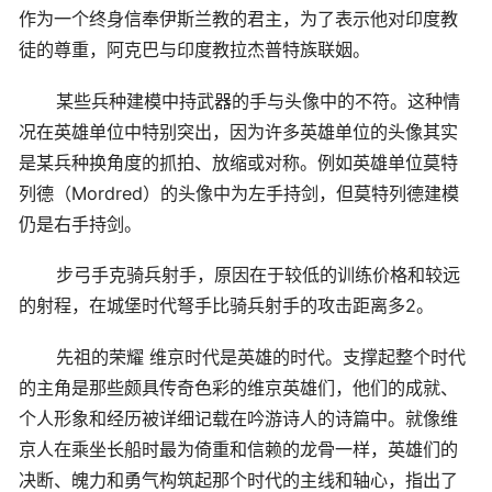
作为一个终身信奉伊斯兰教的君主，为了表示他对印度教
徒的尊重，阿克巴与印度教拉杰普特族联姻。
某些兵种建模中持武器的手与头像中的不符。这种情
况在英雄单位中特别突出，因为许多英雄单位的头像其实
是某兵种换角度的抓拍、放缩或对称。例如英雄单位莫特
列德（Mordred）的头像中为左手持剑，但莫特列德建模
仍是右手持剑。
步弓手克骑兵射手，原因在于较低的训练价格和较远
的射程，在城堡时代弩手比骑兵射手的攻击距离多2。
先祖的荣耀 维京时代是英雄的时代。支撑起整个时代
的主角是那些颇具传奇色彩的维京英雄们，他们的成就、
个人形象和经历被详细记载在吟游诗人的诗篇中。就像维
京人在乘坐长船时最为倚重和信赖的龙骨一样，英雄们的
决断、魄力和勇气构筑起那个时代的主线和轴心，指出了