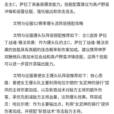
击主C，萨拉丁具备高爆发能力。技能配置建议为高卢野蛮
冲锋和诺曼征服，强化输出和突击连击。
文明与征服S2赛季爆头流阵容搭配攻略
文明与征服爆头队阵容搭配推荐如下：主C选择 萨拉
丁战魂-雅法突袭：作为爆头队的主C，萨拉丁战魂-雅法突
袭的技能具有高额的连击概率和伤害加成。建议携带神罗
双酬佣兵/高加米拉会战和高卢野蛮冲锋技能，这两个技能
可以进一步提升其输出能力。
文明与征服善德女王爆头队阵容推荐如下：核心思
路：善德女王爆头队主要利用哈拉尔德的“女武神的骑行”提
供的主将伤害加成，以及斩首战术对敌方主将的额外伤
害，来优先削减敌方主将血量，达到爆头效果。阵容成
员：哈拉尔德：作为主要输出点，利用“女武神的骑行”提供
伤害加成，并搭配“斩首战术”攻击敌方主将。