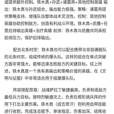
或提供额外控制。铁木真+孙武+诸葛亮+其他控制英雄 输
出：铁木真与孙武组合，输出能力极强。策略：诸葛亮提
供策略支持，增强队伍整体战术灵活性。控制：其他控制
英雄协助控制敌方，创造有利战斗环境。铁木真+凯撒+任
意后排输出英雄+治疗英雄 前排：铁木真与凯撒共同承担
前排压力，保护后排输出。
配合北条时宗：铁木真也可以配合携带北非掠袭舰队
的北条时宗，组成传统的爆头队。这样的组合在单点突破
方面非常强大，能够迅速击败敌方的关键目标。综上所
述，铁木真是一个具有高输出和策略价值的英雄，在《文
明与征服》中非常适合用于组建爆头队。
阵容搭配思路：战魂萨拉丁敏捷最高，负责制造敌方
最低兵力目标。腓特烈敏捷次之，负责在楔形骑兵阵的作
用下打出主要伤害。铁木真（成吉思汗）则利用自带技能
进行收割，完成连击赋予、单体指定、伤害加深、结尾收