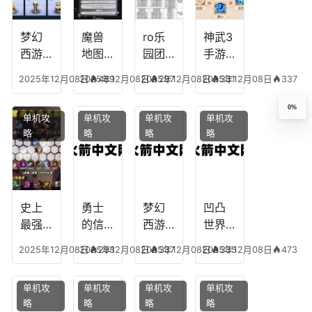
的主
文本
神用
播
什么
装备
梦幻
魔兽
ro乐
神武3
西游
地图
园团
手游
生肖
乔的
装备
龙宫
2025年12月08日
2025年12月08日
489
2025年12月08日
297
2025年12月08日
331
337
下
任务
附
辅助
凡，
攻
魔，
技能
0%
单机攻
单机攻
单机攻
单机攻
梦幻
略，
乐园
加
略
略
略
略
十二
魔兽
团装
点，
生肖
世界
备任
神武
乔拉
务
手游
克
辅助
龙宫
史上
勇士
梦幻
凹凸
怎么
最强
的信
西游
世界
玩
的法
仰宠
手游
手游
2025年12月08日
2025年12月08日
298
2025年12月08日
337
2025年12月08日
335
473
师阵
物技
炼丹
全部
容搭
能，
炉攻
阵容
单机攻
单机攻
单机攻
单机攻
配，
勇士
略，
搭
略
略
略
略
最强
的信
梦幻
配，