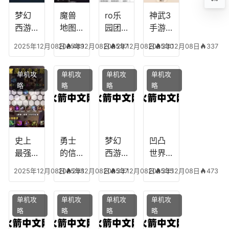
播
什么
装备
梦幻
魔兽
ro乐
神武3
西游
地图
园团
手游
生肖
乔的
装备
龙宫
2025年12月08日
2025年12月08日
489
2025年12月08日
297
2025年12月08日
330
337
下
任务
附
辅助
凡，
攻
魔，
技能
单机攻
单机攻
单机攻
单机攻
梦幻
略，
乐园
加
略
略
略
略
十二
魔兽
团装
点，
生肖
世界
备任
神武
乔拉
务
手游
克
辅助
龙宫
史上
勇士
梦幻
凹凸
怎么
最强
的信
西游
世界
玩
的法
仰宠
手游
手游
2025年12月08日
2025年12月08日
298
2025年12月08日
337
2025年12月08日
335
473
师阵
物技
炼丹
全部
容搭
能，
炉攻
阵容
单机攻
单机攻
单机攻
单机攻
配，
勇士
略，
搭
略
略
略
略
最强
的信
梦幻
配，
法师
仰宠
西游
凹凸