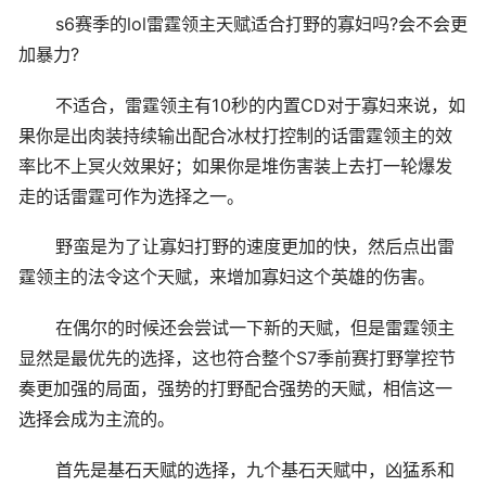
s6赛季的lol雷霆领主天赋适合打野的寡妇吗?会不会更
加暴力?
不适合，雷霆领主有10秒的内置CD对于寡妇来说，如
果你是出肉装持续输出配合冰杖打控制的话雷霆领主的效
率比不上冥火效果好；如果你是堆伤害装上去打一轮爆发
走的话雷霆可作为选择之一。
野蛮是为了让寡妇打野的速度更加的快，然后点出雷
霆领主的法令这个天赋，来增加寡妇这个英雄的伤害。
在偶尔的时候还会尝试一下新的天赋，但是雷霆领主
显然是最优先的选择，这也符合整个S7季前赛打野掌控节
奏更加强的局面，强势的打野配合强势的天赋，相信这一
选择会成为主流的。
首先是基石天赋的选择，九个基石天赋中，凶猛系和