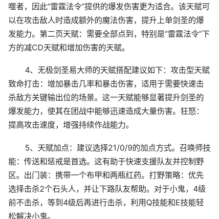
噬者，因此“雷霆法令”提供的爆发伤害更为适合。该天赋可
以在攻击敌人时造成额外的魔法伤害，提升上单剑圣的爆
发能力。第二页天赋：需要全部点到，特别是“雷霆法令”下
方的减CD天赋和增加伤害的天赋。
4、无极剑圣易大师的天赋搭配建议如下：攻击型天赋
致命打击：增加暴击几率和暴击伤害，适用于需要快速击
杀敌方关键输出位的场景。这一天赋能够显著提升剑圣的
爆发能力，使其在团战中能够迅速造成大量伤害。狂怒：
提高攻击速度，增强持续作战能力。
5、天赋加点：建议选择21/0/9的加点方式。召唤师技
能：传送和惩戒是首选。这有助于快速支援队友并控制野
区。出门装：携带一个布甲和两瓶红药。打野策略：优先
选择击杀2个石头人，并让下路队友帮助。对于小鬼，4级
前不击杀，等到4级后再进行击杀，利用Q技能和E技能轻
松解决小鬼。