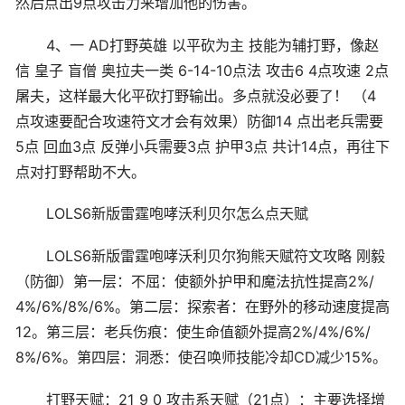
然后点出9点攻击力来增加他的伤害。
4、一 AD打野英雄 以平砍为主 技能为辅打野，像赵
信 皇子 盲僧 奥拉夫一类 6-14-10点法 攻击6 4点攻速 2点
屠夫，这样最大化平砍打野输出。多点就没必要了！ （4
点攻速要配合攻速符文才会有效果）防御14 点出老兵需要
5点 回血3点 反弹小兵需要3点 护甲3点 共计14点，再往下
点对打野帮助不大。
LOLS6新版雷霆咆哮沃利贝尔怎么点天赋
LOLS6新版雷霆咆哮沃利贝尔狗熊天赋符文攻略 刚毅
（防御）第一层：不屈：使额外护甲和魔法抗性提高2%/
4%/6%/8%/6%。第二层：探索者：在野外的移动速度提高
12。第三层：老兵伤痕：使生命值额外提高2%/4%/6%/
8%/6%。第四层：洞悉：使召唤师技能冷却CD减少15%。
打野天赋：21 9 0 攻击系天赋（21点）：主要选择增