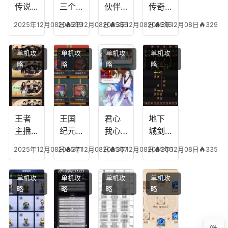
传说
三个
伙伴
传奇
人物
技能
有失
英雄
2025年12月08日
2025年12月08日
319
2025年12月08日
366
2025年12月08日
316
329
技
加
心符
平民
能，
点，
技
搭配
单机攻
单机攻
单机攻
单机攻
游龙
王者
能，
阵
略
略
略
略
传说
技能
失心
容，
多少
可以
符命
复古
级能
放三
中后
传奇
挖矿
个是
附加
英雄
什么
五雷
版哪
王者
王国
君心
地下
模式
个组
主播
纪元
我心
城剑
合适
最强
阵容
不回
神技
2025年12月08日
2025年12月08日
371
2025年12月08日
367
2025年12月08日
356
335
合平
阵容
搭
宫攻
能加
民
搭
配，
略，
点
单机攻
单机攻
单机攻
单机攻
配，
王国
君心
图，
略
略
略
略
王者
纪元
我心
地下
最强
最强
剧情
城剑
的主
文本
神用
0%