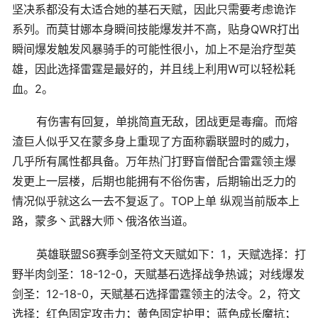
坚决系都没有太适合她的基石天赋，因此只需要考虑诡诈
系列。而莫甘娜本身瞬间技能爆发并不高，贴身QWR打出
瞬间爆发触发风暴骑手的可能性很小，加上不是治疗型英
雄，因此选择雷霆是最好的，并且线上利用W可以轻松耗
血。2。
有伤害有回复，单挑简直无敌，团战更是毒瘤。而熔
渣巨人似乎又在蒙多身上重现了方面称霸联盟时的威力，
几乎所有属性都具备。万年热门打野盲僧配合雷霆领主爆
发更上一层楼，后期也能拥有不俗伤害，后期输出乏力的
情况似乎就这么一去不复返了。TOP上单 纵观当前版本上
路，蒙多丶武器大师丶俄洛依当道。
英雄联盟S6赛季剑圣符文天赋如下：1，天赋选择：打
野半肉剑圣：18-12-0，天赋基石选择战争热诚；对线爆发
剑圣：12-18-0，天赋基石选择雷霆领主的法令。2，符文
选择：红色固定攻击力；黄色固定护甲；蓝色成长魔抗；