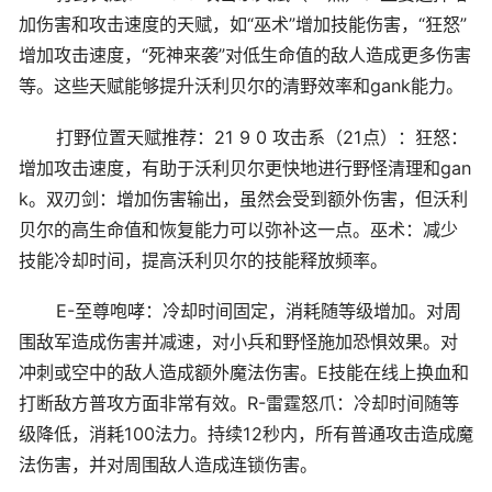
加伤害和攻击速度的天赋，如“巫术”增加技能伤害，“狂怒”
增加攻击速度，“死神来袭”对低生命值的敌人造成更多伤害
等。这些天赋能够提升沃利贝尔的清野效率和gank能力。
打野位置天赋推荐：21 9 0 攻击系（21点）：狂怒：
增加攻击速度，有助于沃利贝尔更快地进行野怪清理和gan
k。双刃剑：增加伤害输出，虽然会受到额外伤害，但沃利
贝尔的高生命值和恢复能力可以弥补这一点。巫术：减少
技能冷却时间，提高沃利贝尔的技能释放频率。
E-至尊咆哮：冷却时间固定，消耗随等级增加。对周
围敌军造成伤害并减速，对小兵和野怪施加恐惧效果。对
冲刺或空中的敌人造成额外魔法伤害。E技能在线上换血和
打断敌方普攻方面非常有效。R-雷霆怒爪：冷却时间随等
级降低，消耗100法力。持续12秒内，所有普通攻击造成魔
法伤害，并对周围敌人造成连锁伤害。