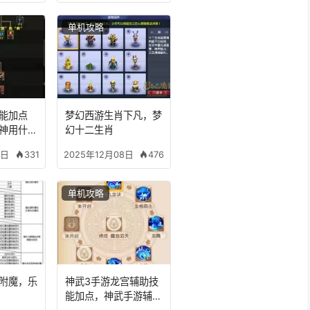
单机攻略
能加点
梦幻西游生肖下凡，梦
神用什么
幻十二生肖
331
476
8日
2025年12月08日
单机攻略
备附魔，乐
神武3手游龙宫辅助技
能加点，神武手游辅助