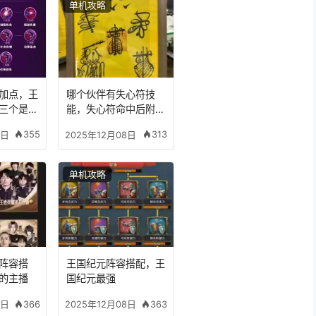
单机攻略
加点，王
哪个伙伴有失心符技
三个是什
能，失心符命中后附加
五雷
355
313
8日
2025年12月08日
单机攻略
阵容搭
王国纪元阵容搭配，王
的主播
国纪元最强
366
363
8日
2025年12月08日