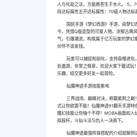
人与化劫之法，方能救苍生于水火。 5，7
段达标属性五开达标属性：70级人物达标
国民手游《梦幻西游》手游，由梦幻西
今，凭借Q版造型的可爱人物，浓郁古典
气，引爆潮流，构筑属于亿万玩家的梦幻
伙伴不谈金钱。
玩家可以捕捉和驯化，支持吞噬进化
处遨游，非常之惬意，欢迎大家下载试玩
乐趣，结交更多好友一起冒险。
仙魔神迹手游技能紫电
三界战场、巅峰对决，称霸紫荆之巅
式让你欲罢不能！仙魔神迹91翻天手游特
魔幻技能让你嗨个不停！MOBA画面如入
拟摇杆，斗仙斗法与仇人一决高下。
仙魔神迹最强阵容搭配的介绍就聊到