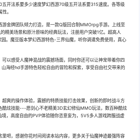
0五开法系要多少速度梦幻西游70级五开法系要315速度。各等级
属性。
游金牌团队倾力打造，是一款Q版回合制MMOrpg手游。上线至
风的精美场景和原汁原味的经典玩法，注册用户突破1亿。超高人
家园。魔豆版本梦幻西游特色-三界仙魔，听你调遣免费使用，真心
，可以感受人魔神混战的震撼场面，同时你还可以让神宠带着你四
！山海经hd手游特色轻松自由的冒险和探索，享受自由社交带来的
！超爽的操作体验，震撼的特质技能打击效果，创新的即时战斗方
色酷炫技能---愿剑心不老精美3D玄幻修仙MMO玩法，数百种酷炫
仙境，高度自由的PVP体验随你恣意妄为，5V5多人游戏跨服战虚
这里吧，感谢你花时间阅读本站内容，更多关于仙魔神迹最强阵容