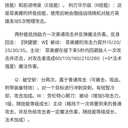
技能）和前进喷泉（E技能）。 利刃华尔兹（R技能）：这
是菲奥娜的终极技能，使用后她会围绕战场随机对敌方英
雄发动5次物理攻击。
两秒能抵挡敌方一次普通攻击并反弹魔法伤害。反身
回击：【快键键：W】被动： 菲奥娜的攻击力提升15/20/
25/30/35。主动： 菲奥娜在接下来5秒内回避敌人一次攻
击并还击，对攻击者造成60/110/160/210/260（+0*法术
强度）魔法伤害。
Q：破空斩：分两次，属于普通攻击（可暴击，吸血，
附带装备特效），对一个目标进行冲刺突刺，有短暂冷
却，攻击加成。W ：劳伦特心眼刀：被动（增加5攻击力，
1级，随技能等级成长）主动（格挡下一次将要到来的普通
攻击，并反伤给攻击者一定魔法伤害，随技能等级成长，
法术加成）。