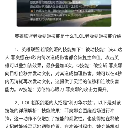
英雄联盟老版剑姬技能是什么?LOL老版剑姬技能介绍
1、英雄联盟老版剑姬的技能如下：被动技能：决斗达
人 菲奥娜在6秒内每次造成伤害都会恢复生命值。攻击英
雄可以叠加该效果，最多叠加4次。Q技能：破空斩 菲奥娜
向目标位移并发动突刺，对其造成物理伤害。她可以在4秒
内无消耗再次发动突刺，这提供了灵活的位移和连续伤害
能力。W技能：劳伦特心眼刀 菲奥娜的攻击力提升。
2、LOL老版剑姬的大招是“利刃华尔兹”。以下是对该
技能的详细解析：技能效果：菲奥娜会围绕战场进行冲
锋，这一动作不仅增加了技能的观赏性，也使得她在释放
大招时能够灵活地调整位置。在冲锋过程中，她会随机对