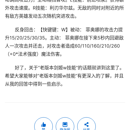
外攻击速度。R技能：利刃华尔兹。无敌的同时对附近的所
有敌方英雄发动五次随机突进攻击。
反身回击：【快键键：W】被动： 菲奥娜的攻击力提
升15/20/25/30/35。主动： 菲奥娜在接下来5秒内回避敌
人一次攻击并还击，对攻击者造成60/110/160/210/260
（+0*法术强度）魔法伤害。
好了，关于“老版本剑姬w技能”的话题就讲到这里了。
希望大家能够对“老版本剑姬w技能”有更深入的了解，并且
从我的回答中得到一些启示。
赞
微海报
分享