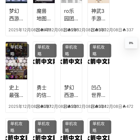
播
什么
装备
梦幻
魔兽
ro乐
神武3
西游
地图
园团
手游
生肖
乔的
装备
龙宫
2025年12月08日
2025年12月08日
478
2025年12月08日
296
2025年12月08日
330
337
下
任务
附
辅助
凡，
攻
魔，
技能
0%
单机攻
单机攻
单机攻
单机攻
梦幻
略，
乐园
加
略
略
略
略
十二
魔兽
团装
点，
生肖
世界
备任
神武
乔拉
务
手游
克
辅助
龙宫
史上
勇士
梦幻
凹凸
怎么
最强
的信
西游
世界
玩
的法
仰宠
手游
手游
2025年12月08日
2025年12月08日
297
2025年12月08日
336
2025年12月08日
334
472
师阵
物技
炼丹
全部
容搭
能，
炉攻
阵容
单机攻
单机攻
单机攻
单机攻
配，
勇士
略，
搭
略
略
略
略
最强
的信
梦幻
配，
法师
仰宠
西游
凹凸