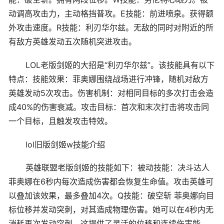
动调高攻击力，主动格挡普攻。E技能：前进喷泉。获得额
外攻击速度。R技能：利刃华尔兹。无敌的同时对附近的所
有敌方英雄发动五次随机突进攻击。
LOL老版剑姬的大招是“利刃华尔兹”。该技能具有以下
特点：技能效果：菲奥娜围绕战场进行冲锋，随机对敌方
英雄发动5次攻击。伤害机制：对相同目标的多次打击会造
成40%的伤害衰减。攻击目标：首次和末次打击将攻击同
一个目标，且触发攻击特效。
lol旧版剑姬w技能介绍
英雄联盟老版剑姬的技能如下：被动技能：决斗达人
菲奥娜在6秒内每次造成伤害都会恢复生命值。攻击英雄可
以叠加该效果，最多叠加4次。Q技能：破空斩 菲奥娜向目
标位移并发动突刺，对其造成物理伤害。她可以在4秒内无
消耗再次发动突刺，这提供了灵活的位移和连续伤害能