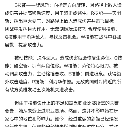
E技能——旋风斩：向指定方向旋转，对路径上敌人造
成伤害并提高移动速度，用于追击或逃生。R技能——天崩
斩：挥出巨大剑气，对路径上敌人造成伤害并击飞目标，
团战中发挥巨大作用。无双剑姬玩法技巧 合理使用技能：
Q技能用于消耗敌人，寻找反击机会。W技能在战斗中叠加
层数，提高攻击力。
被动技能：决斗达人。造成伤害就会恢复生命值。Q技
能：破空斩。拥有两段位移。W技能：劳伦特心眼刀。被
动调高攻击力，主动格挡普攻。E技能：前进喷泉。获得额
外攻击速度。R技能：利刃华尔兹。无敌的同时对附近的所
有敌方英雄发动五次随机突进攻击。
但由于技能设计上的不足和缺乏职业比赛所需的关键
要素，她从未登上过职业赛场。然而，这并不影响她在玩
家心中的地位和影响力。如今，经过重做的剑姬已经焕发
出新的生机，但那些曾经被老版剑姬支配过的玩家，或许