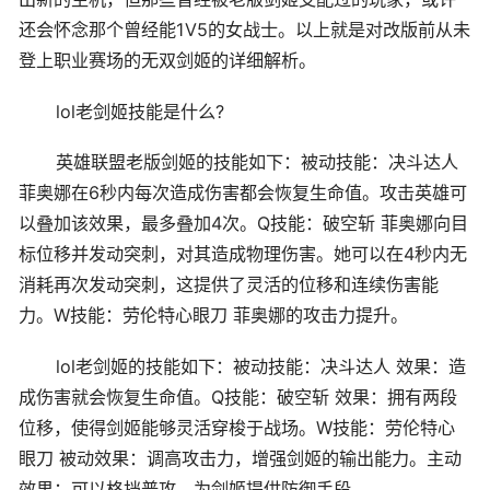
还会怀念那个曾经能1V5的女战士。以上就是对改版前从未
登上职业赛场的无双剑姬的详细解析。
lol老剑姬技能是什么?
英雄联盟老版剑姬的技能如下：被动技能：决斗达人
菲奥娜在6秒内每次造成伤害都会恢复生命值。攻击英雄可
以叠加该效果，最多叠加4次。Q技能：破空斩 菲奥娜向目
标位移并发动突刺，对其造成物理伤害。她可以在4秒内无
消耗再次发动突刺，这提供了灵活的位移和连续伤害能
力。W技能：劳伦特心眼刀 菲奥娜的攻击力提升。
lol老剑姬的技能如下：被动技能：决斗达人 效果：造
成伤害就会恢复生命值。Q技能：破空斩 效果：拥有两段
位移，使得剑姬能够灵活穿梭于战场。W技能：劳伦特心
眼刀 被动效果：调高攻击力，增强剑姬的输出能力。主动
效果：可以格挡普攻，为剑姬提供防御手段。