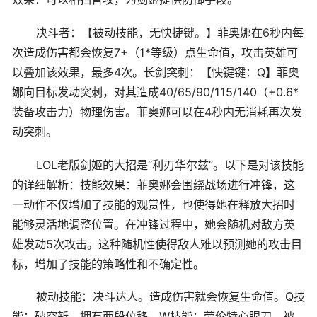
决斗者：【被动技能，无快捷键。】菲奥娜在6秒内每
次造成伤害都会恢复7+（1*等级）点生命值，攻击英雄可
以叠加该效果，最多4次。长剑突刺：【快键键：Q】菲奥
娜向目标发动突刺，对其造成40/65/90/115/140（+0.6*
装备攻击力）物理伤害。菲奥娜可以在4秒内无消耗再次发
动突刺。
LOL老版剑姬的大招是“利刃华尔兹”。以下是对该技能
的详细解析：技能效果：菲奥娜会围绕战场进行冲锋，这
一动作不仅增加了技能的观赏性，也使得她在释放大招时
能够灵活地调整位置。在冲锋过程中，她会随机对敌方英
雄发动5次攻击。这种随机性使得敌人难以预测她的攻击目
标，增加了技能的策略性和不确定性。
被动技能：决斗达人。造成伤害就会恢复生命值。Q技
能：破空斩。拥有两段位移。W技能：劳伦特心眼刀。被