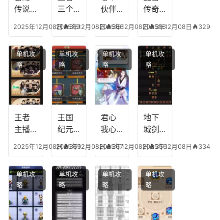
传说
三个
伙伴
传奇
人物
技能
有失
英雄
2025年12月08日
2025年12月08日
319
2025年12月08日
366
2025年12月08日
316
329
技
加
心符
平民
能，
点，
技
搭配
单机攻
单机攻
单机攻
单机攻
游龙
王者
能，
阵
略
略
略
略
传说
技能
失心
容，
多少
可以
符命
复古
级能
放三
中后
传奇
挖矿
个是
附加
英雄
什么
五雷
版哪
王者
王国
君心
地下
模式
个组
主播
纪元
我心
城剑
合适
最强
阵容
不回
神技
2025年12月08日
2025年12月08日
369
2025年12月08日
367
2025年12月08日
356
334
合平
阵容
搭
宫攻
能加
民
搭
配，
略，
点
单机攻
单机攻
单机攻
单机攻
配，
王国
君心
图，
略
略
略
略
王者
纪元
我心
地下
最强
最强
剧情
城剑
的主
文本
神用