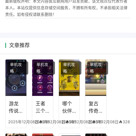
最新版权声明：本文内容由互联网用户自发贡献，该文观点仅代表作者
本人。本站仅提供信息存储空间服务，不拥有所有权，不承担相关法律
责任。如有侵权请联系删除！
文章推荐
单机攻
单机攻
单机攻
单机攻
略
略
略
略
游龙
王者
哪个
复古
传说
三个
伙伴
传奇
人物
技能
有失
英雄
2025年12月08日
2025年12月08日
318
2025年12月08日
365
2025年12月08日
315
328
技
加
心符
平民
能，
点，
技
搭配