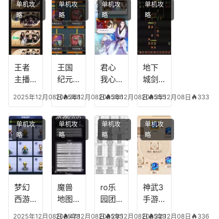
单机攻
单机攻
单机攻
单机攻
游龙
王者
能，
阵
略
略
略
略
传说
技能
失心
容，
多少
可以
符命
复古
级能
放三
中后
传奇
挖矿
个是
附加
英雄
什么
五雷
版哪
王者
王国
君心
地下
模式
个组
主播
纪元
我心
城剑
合适
最强
阵容
不回
神技
2025年12月08日
2025年12月08日
368
2025年12月08日
366
2025年12月08日
355
333
合平
阵容
搭
宫攻
能加
民
搭
配，
略，
点
单机攻
单机攻
单机攻
单机攻
配，
王国
君心
图，
略
略
略
略
王者
纪元
我心
地下
最强
最强
剧情
城剑
的主
文本
神用
播
什么
装备
梦幻
魔兽
ro乐
神武3
西游
地图
园团
手游
生肖
乔的
装备
龙宫
2025年12月08日
2025年12月08日
478
2025年12月08日
295
2025年12月08日
329
336