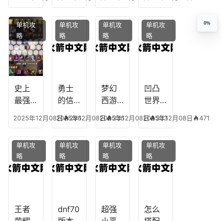
下
任务
附
辅助
凡，
攻
魔，
技能
0%
单机攻
单机攻
单机攻
单机攻
梦幻
略，
乐园
加
略
略
略
略
十二
魔兽
团装
点，
生肖
世界
备任
神武
乔拉
务
手游
克
辅助
龙宫
史上
勇士
梦幻
凹凸
怎么
最强
的信
西游
世界
玩
的法
仰宠
手游
手游
2025年12月08日
2025年12月08日
296
2025年12月08日
336
2025年12月08日
333
471
师阵
物技
炼丹
全部
容搭
能，
炉攻
阵容
单机攻
单机攻
单机攻
单机攻
配，
勇士
略，
搭
略
略
略
略
最强
的信
梦幻
配，
法师
仰宠
西游
凹凸
出装
物装
手游
世界
备哪
炼丹
手游
个好
炉攻
阵容
王者
dnf70
超强
怎么
略图
搭配