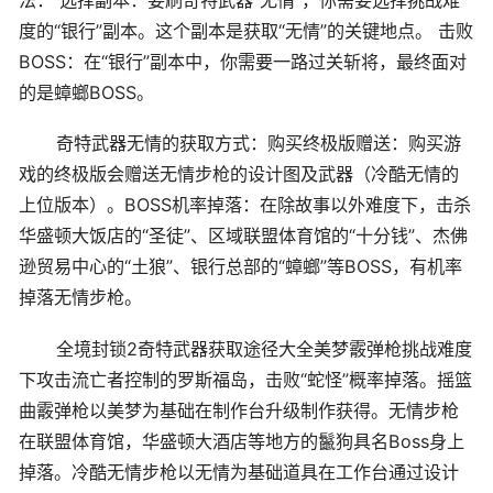
度的“银行”副本。这个副本是获取“无情”的关键地点。 击败
BOSS：在“银行”副本中，你需要一路过关斩将，最终面对
的是蟑螂BOSS。
奇特武器无情的获取方式：购买终极版赠送：购买游
戏的终极版会赠送无情步枪的设计图及武器（冷酷无情的
上位版本）。BOSS机率掉落：在除故事以外难度下，击杀
华盛顿大饭店的“圣徒”、区域联盟体育馆的“十分钱”、杰佛
逊贸易中心的“土狼”、银行总部的“蟑螂”等BOSS，有机率
掉落无情步枪。
全境封锁2奇特武器获取途径大全美梦霰弹枪挑战难度
下攻击流亡者控制的罗斯福岛，击败“蛇怪”概率掉落。摇篮
曲霰弹枪以美梦为基础在制作台升级制作获得。无情步枪
在联盟体育馆，华盛顿大酒店等地方的鬣狗具名Boss身上
掉落。冷酷无情步枪以无情为基础道具在工作台通过设计