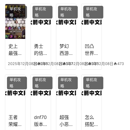
凡，
攻
魔，
技能
单机攻
单机攻
单机攻
单机攻
梦幻
略，
乐园
加
略
略
略
略
十二
魔兽
团装
点，
生肖
世界
备任
神武
乔拉
务
手游
克
辅助
龙宫
史上
勇士
梦幻
凹凸
怎么
最强
的信
西游
世界
玩
的法
仰宠
手游
手游
2025年12月08日
2025年12月08日
298
2025年12月08日
337
2025年12月08日
335
473
师阵
物技
炼丹
全部
容搭
能，
炉攻
阵容
单机攻
单机攻
单机攻
单机攻
配，
勇士
略，
搭
略
略
略
略
最强
的信
梦幻
配，
法师
仰宠
西游
凹凸
出装
物装
手游
世界
备哪
炼丹
手游
个好
炉攻
阵容
王者
dnf70
超强
怎么
略图
搭配
荣耀S
版本
小恶
搭配
破茧