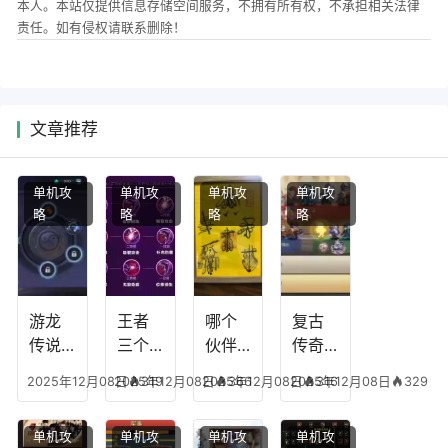
本人。本站仅提供信息存储空间服务，不拥有所有权，不承担相关法律
责任。如有侵权请联系删除！
文章推荐
单机攻
单机攻
单机攻
单机攻
略
略
略
略
游龙
王者
哪个
复古
传说
三个
伙伴
传奇
人物
技能
有失
英雄
2025年12月08日
2025年12月08日
319
2025年12月08日
366
2025年12月08日
316
329
技
加
心符
平民
能，
点，
技
搭配
单机攻
单机攻
单机攻
单机攻
游龙
王者
能，
阵