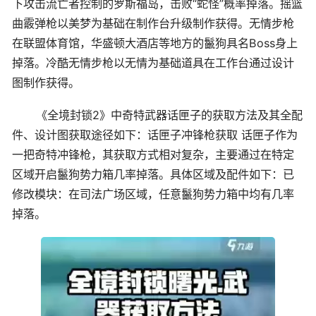
下攻击流亡者控制的罗斯福岛，击败“蛇怪”概率掉落。摇篮
曲霰弹枪以美梦为基础在制作台升级制作获得。无情步枪
在联盟体育馆，华盛顿大酒店等地方的鬣狗具名Boss身上
掉落。冷酷无情步枪以无情为基础道具在工作台通过设计
图制作获得。
《全境封锁2》中奇特武器话匣子的获取方法及其全配
件、设计图获取途径如下：话匣子冲锋枪获取 话匣子作为
一把奇特冲锋枪，其获取方式相对复杂，主要通过在特定
区域开启鬣狗势力箱几率掉落。具体区域及配件如下：已
修改模块：在司法广场区域，任意鬣狗势力箱中均有几率
掉落。