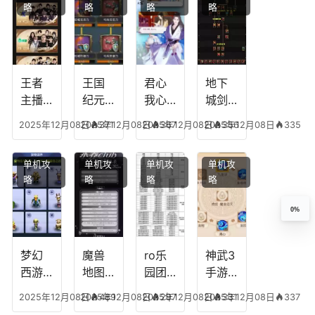
略
略
略
略
传说
技能
失心
容，
多少
可以
符命
复古
级能
放三
中后
传奇
挖矿
个是
附加
英雄
什么
五雷
版哪
王者
王国
君心
地下
模式
个组
主播
纪元
我心
城剑
合适
最强
阵容
不回
神技
2025年12月08日
2025年12月08日
371
2025年12月08日
367
2025年12月08日
356
335
合平
阵容
搭
宫攻
能加
民
搭
配，
略，
点
单机攻
单机攻
单机攻
单机攻
配，
王国
君心
图，
略
略
略
略
王者
纪元
我心
地下
最强
最强
剧情
城剑
0%
的主
文本
神用
播
什么
装备
梦幻
魔兽
ro乐
神武3
西游
地图
园团
手游
生肖
乔的
装备
龙宫
2025年12月08日
2025年12月08日
489
2025年12月08日
297
2025年12月08日
331
337
下
任务
附
辅助