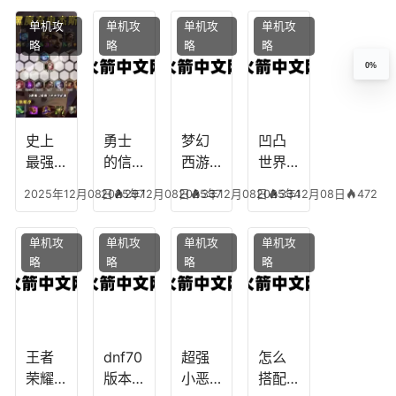
凡，
攻
魔，
技能
单机攻
单机攻
单机攻
单机攻
梦幻
略，
乐园
加
略
略
略
略
十二
魔兽
团装
点，
0%
生肖
世界
备任
神武
乔拉
务
手游
克
辅助
龙宫
史上
勇士
梦幻
凹凸
怎么
最强
的信
西游
世界
玩
的法
仰宠
手游
手游
2025年12月08日
2025年12月08日
297
2025年12月08日
337
2025年12月08日
334
472
师阵
物技
炼丹
全部
容搭
能，
炉攻
阵容
单机攻
单机攻
单机攻
单机攻
配，
勇士
略，
搭
略
略
略
略
最强
的信
梦幻
配，
法师
仰宠
西游
凹凸
出装
物装
手游
世界
备哪
炼丹
手游
个好
炉攻
阵容
王者
dnf70
超强
怎么
略图
搭配
荣耀S
版本
小恶
搭配
破茧