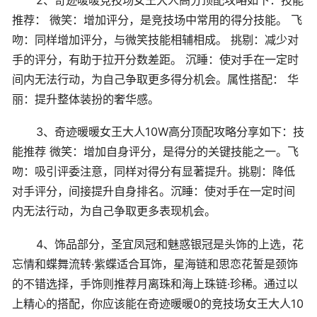
推荐： 微笑：增加评分，是竞技场中常用的得分技能。 飞
吻：同样增加评分，与微笑技能相辅相成。 挑剔：减少对
手的评分，有助于拉开分数差距。 沉睡：使对手在一定时
间内无法行动，为自己争取更多得分机会。属性搭配： 华
丽：提升整体装扮的奢华感。
3、奇迹暖暖女王大人10W高分顶配攻略分享如下：技
能推荐 微笑：增加自身评分，是得分的关键技能之一。飞
吻：吸引评委注意，同样对得分有显著提升。挑剔：降低
对手评分，间接提升自身排名。沉睡：使对手在一定时间
内无法行动，为自己争取更多表现机会。
4、饰品部分，圣宜凤冠和魅惑银冠是头饰的上选，花
忘情和蝶舞流转·紫蝶适合耳饰，星海链和思恋花誓是颈饰
的不错选择，手饰则推荐月离珠和海上珠链·珍稀。通过以
上精心的搭配，你应该能在奇迹暖暖0的竞技场女王大人10