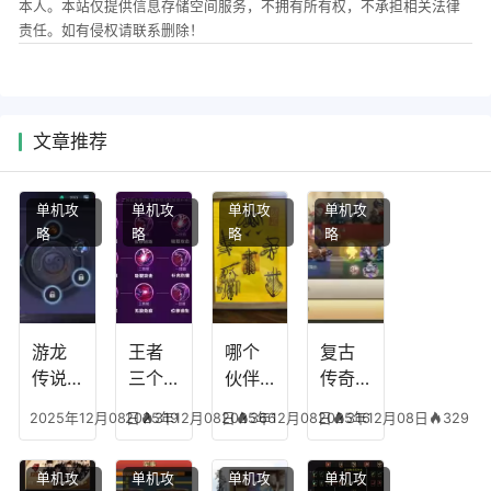
本人。本站仅提供信息存储空间服务，不拥有所有权，不承担相关法律
责任。如有侵权请联系删除！
文章推荐
单机攻
单机攻
单机攻
单机攻
略
略
略
略
游龙
王者
哪个
复古
传说
三个
伙伴
传奇
人物
技能
有失
英雄
2025年12月08日
2025年12月08日
319
2025年12月08日
366
2025年12月08日
316
329
技
加
心符
平民
能，
点，
技
搭配
单机攻
单机攻
单机攻
单机攻
游龙
王者
能，
阵