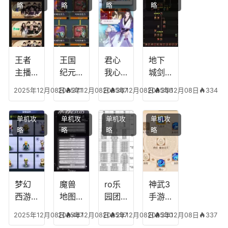
略
略
略
略
传说
技能
失心
容，
多少
可以
符命
复古
级能
放三
中后
传奇
挖矿
个是
附加
英雄
什么
五雷
版哪
王者
王国
君心
地下
模式
个组
主播
纪元
我心
城剑
合适
最强
阵容
不回
神技
2025年12月08日
2025年12月08日
371
2025年12月08日
367
2025年12月08日
356
334
合平
阵容
搭
宫攻
能加
民
搭
配，
略，
点
单机攻
单机攻
单机攻
单机攻
配，
王国
君心
图，
略
略
略
略
王者
纪元
我心
地下
最强
最强
剧情
城剑
的主
文本
神用
播
什么
装备
梦幻
魔兽
ro乐
神武3
西游
地图
园团
手游
生肖
乔的
装备
龙宫
2025年12月08日
2025年12月08日
487
2025年12月08日
297
2025年12月08日
330
337
下
任务
附
辅助