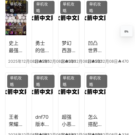
单机攻
单机攻
单机攻
单机攻
梦幻
略，
乐园
加
略
略
略
略
十二
魔兽
团装
点，
生肖
世界
备任
神武
乔拉
务
手游
0%
克
辅助
龙宫
史上
勇士
梦幻
凹凸
怎么
最强
的信
西游
世界
玩
的法
仰宠
手游
手游
2025年12月08日
2025年12月08日
295
2025年12月08日
336
2025年12月08日
332
470
师阵
物技
炼丹
全部
容搭
能，
炉攻
阵容
单机攻
单机攻
单机攻
单机攻
配，
勇士
略，
搭
略
略
略
略
最强
的信
梦幻
配，
法师
仰宠
西游
凹凸
出装
物装
手游
世界
备哪
炼丹
手游
个好
炉攻
阵容
王者
dnf70
超强
怎么
略图
搭配
荣耀S
版本
小恶
搭配
破茧
8阿柯
女弹
魔阵
学术
2025年12月08日
2025年12月08日
361
2025年12月08日
549
2025年12月08日
328
336