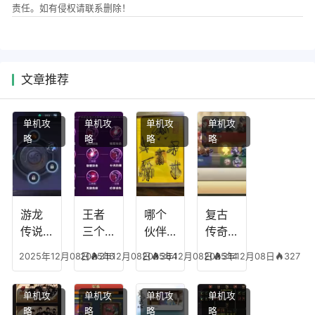
责任。如有侵权请联系删除！
文章推荐
单机攻
单机攻
单机攻
单机攻
略
略
略
略
游龙
王者
哪个
复古
传说
三个
伙伴
传奇
人物
技能
有失
英雄
2025年12月08日
2025年12月08日
316
2025年12月08日
364
2025年12月08日
314
327
技
加
心符
平民
能，
点，
技
搭配
单机攻
单机攻
单机攻
单机攻
游龙
王者
能，
阵
略
略
略
略