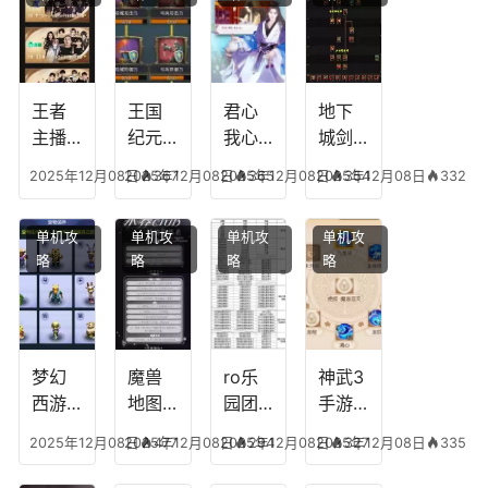
传说
技能
失心
容，
多少
可以
符命
复古
级能
放三
中后
传奇
挖矿
个是
附加
英雄
什么
五雷
版哪
王者
王国
君心
地下
模式
个组
主播
纪元
我心
城剑
合适
最强
阵容
不回
神技
2025年12月08日
2025年12月08日
367
2025年12月08日
365
2025年12月08日
354
332
合平
阵容
搭
宫攻
能加
民
搭
配，
略，
点
单机攻
单机攻
单机攻
单机攻
配，
王国
君心
图，
略
略
略
略
王者
纪元
我心
地下
最强
最强
剧情
城剑
的主
文本
神用
播
什么
装备
梦幻
魔兽
ro乐
神武3
西游
地图
园团
手游
生肖
乔的
装备
龙宫
2025年12月08日
2025年12月08日
477
2025年12月08日
294
2025年12月08日
327
335
下
任务
附
辅助
凡，
攻
魔，
技能