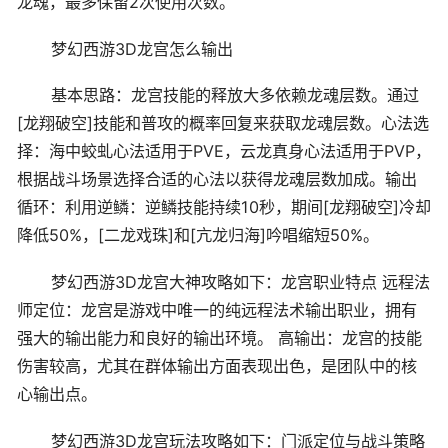
龙魂，最多保留2次使用次数。
梦幻西游3D龙宫怎么输出
基本思路：龙宫技能的释放大多依赖龙魂层数。通过
[龙翔破空]技能和普攻的概率回复来获取龙魂层数。心法选
择：海中蛟虬心法适用于PVE，云龙真身心法适用于PVP，
根据战斗场景选择合适的心法以获得龙魂层数加成。输出
循环：利用逆鳞：逆鳞技能持续10秒，期间[龙翔破空]冷却
降低50%，[二龙戏珠]和[亢龙归海]吟唱缩短50%。
梦幻西游3D龙宫大神攻略如下：龙宫职业特点 远程法
师定位：龙宫是游戏中唯一的纯远程法术输出职业，拥有
强大的输出能力和良好的输出环境。 高输出：龙宫的技能
伤害较高，尤其在群体输出方面表现出色，是团队中的核
心输出点。
梦幻西游3D龙宫玩法攻略如下：门派定位与战斗策略