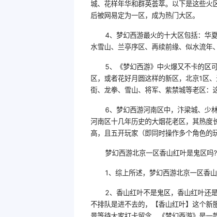
城、花样年华和群英荟萃。以下是这些火
后被网易定为一区，成为热门大区。
4、梦幻西游最火的十大区包括：华夏
水雪山、兰亭序区、再续前缘、似水流年
5、《梦幻西游》中火爆又不卡的区
区，或者花好月圆这样的新区，北京1区
街、龙拳、雪山、将军、紫禁城等老区：
6、梦幻西游河南区中，汴梁城、少
河南区十几年历史的大烟花老区，其热度
高，且五开玩家（即同时操作多个角色的
梦幻西游北京一区香山红叶是鬼区吗?
1、综上所述，梦幻西游北京一区香
2、香山红叶不是鬼区，香山红叶还
不排队是进不去的，【香山红叶】这个新
景等待大家打卡留念。《梦幻西游》是一