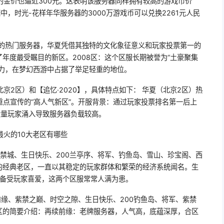
的金价也逼近300元。这表明该服务器同样拥有较高的游戏币价
据中，时光-花样年华服务器的3000万游戏币可以兑换2261元人民
晋的热门服务器，华夏凭借其独特的文化象征意义和玩家投票第一的
年度最受瞩目的新区。2008区：这个区服长期被誉为“土豪聚集
实力，在梦幻西游中占据了举足轻重的地位。
京2区）和【追忆·2020】，具体特点如下： 华夏（北京2区）热
方重点宣传的“高人气新区”。开服背景：通过玩家投票排名第一后上
大量玩家涌入导致服务器负载较高。
火的10大老区有哪些
禁城、生日快乐、200兰亭序、将军、钓鱼岛、雪山、珍宝阁、西
的经典老区，一直以其稳定的玩家群体和繁荣的经济系统闻名。生
而备受玩家喜爱，这两个区服常常人满为患。
缘、紫禁之巅、时空之隙、生日快乐、200钓鱼岛、将军、紫禁
区的简要介绍：再续前缘：老牌服务器，人气高，底蕴深厚，合区