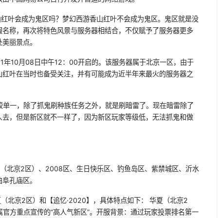
山红叶会成为鬼区吗？梦幻西游香山红叶不会成为鬼区。鬼区就是没
服名称，再次将特色风景与服务器相结合，不仅赋予了服务器更多
处美丽景点。
1年10月08日中午12：00开启的。该服务器属于北京一区，由于
山红叶在当时也备受关注，并有可能成为近半年来最火的服务器之
比较单一，除了抓鬼刷种族任务之外，就是刷暗雷了。现在暗雷除了
人去，但是新区就不一样了，因为新区玩家等级低，无法抓鬼和做
（北京2区）、2008区、生日快乐区、钓鱼岛区、紫禁城区、沂水
曲阜孔庙区。
（北京2区）和【追忆·2020】，具体特点如下： 华夏（北京2
，属官方重点宣传的“高人气新区”。开服背景：通过玩家投票排名第一