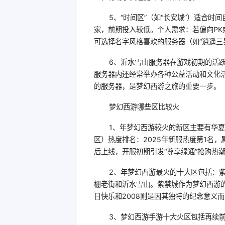
5、“时间区”（如“长安城”）适合时
家，前期投入较低。个人需求：若偏向PK或
可选择名字风格喜欢的服务器（如“逍遥三
6、沂水雪山服务器在游戏初期的活
服务器内还经常举办各种公益活动和文化
的服务器，是梦幻西游之旅的重要一步。
梦幻西游哪些区比较火
1、年梦幻西游较火的新区主要有华夏（
区）热度排名：2025年新服热度第1名
后上线，开服初期引发“尊享绿通”抢购热
2、年梦幻西游最火的十大区包括：紫
栅老街和沂水雪山。紫禁城作为梦幻西游
日快乐和2008则是因其独特的纪念意义
3、梦幻西游手游十大火区包括再续前