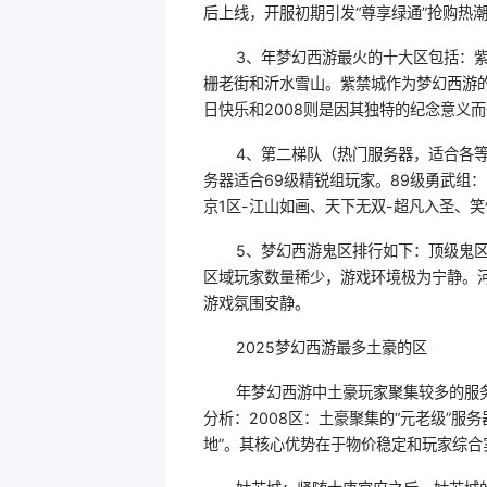
后上线，开服初期引发“尊享绿通”抢购热
3、年梦幻西游最火的十大区包括：紫
栅老街和沂水雪山。紫禁城作为梦幻西游
日快乐和2008则是因其独特的纪念意义
4、第二梯队（热门服务器，适合各等
务器适合69级精锐组玩家。89级勇武组：
京1区-江山如画、天下无双-超凡入圣、笑
5、梦幻西游鬼区排行如下：顶级鬼
区域玩家数量稀少，游戏环境极为宁静。
游戏氛围安静。
2025梦幻西游最多土豪的区
年梦幻西游中土豪玩家聚集较多的服务
分析：2008区：土豪聚集的“元老级”服务
地”。其核心优势在于物价稳定和玩家综合