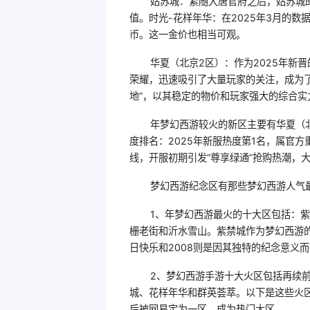
姑苏城：紧随大唐官府之后，姑苏城
值。时光-花样年华：在2025年3月的数
币。这一金价也相当可观。
华夏（北京2区）：作为2025年新
荣耀，迅速吸引了大量玩家的关注，成为了
地”，以其稳定的物价和玩家强大的综合
年梦幻西游较火的新区主要有华夏（北
度排名：2025年新服热度第1名，属官
线，开服初期引发“尊享绿通”抢购热潮，
梦幻西游纪念区有那些梦幻西游人气最
1、年梦幻西游最火的十大区包括：紫
栅老街和沂水雪山。紫禁城作为梦幻西游
日快乐和2008则是因其独特的纪念意义
2、梦幻西游手游十大火区包括再续前
城、花样年华和群英荟萃。以下是这些火
后被网易定为一区，成为热门大区。