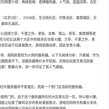
区的简要介绍：再续前缘：老牌服务器，人气高，底蕴深厚，合区
（北京2区）、2008区、生日快乐区、钓鱼岛区、紫禁城区、沂
、曲阜孔庙区。
可以选择兰亭、千里之外、老街、龙拳、雪山、将军、紫禁城等老
、无与伦比这两个大区中的很多区也很火爆。兰亭、千里之外、老
这些区由于玩家基数大，游戏氛围浓厚，因此非常火爆。
林寺、南阳府是较为火热的服务器。以下为具体分析：汴梁城：作为
长期居高不下。该服务器物价水平较高，反映出玩家交易活跃度
玩家）数量众多，进一步印证了其人气基础。
山红叶服务器并不是鬼区，而是一个热门且活跃的服务器。
是很热门的，由于这个服务器所在的大区是北京一区，所以很火爆，
服能让玩家了解到北京的各处美丽景点，游戏内同样也有着众多风
款由中国网易公司自行开发并营运的网络游戏。