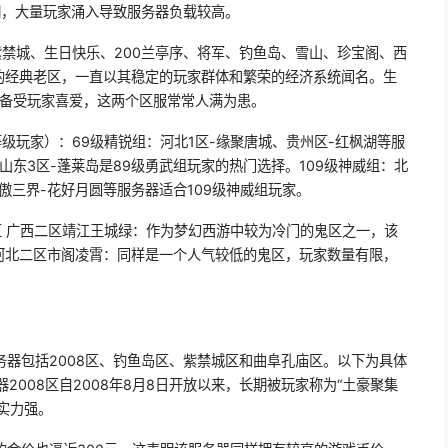
潮，大量玩家涌入导致服务器负载较高。
禁城、生日快乐、200兰亭序、将军、钓鱼岛、雪山、珍宝阁、西
的经典老区，一直以其稳定的玩家群体和繁荣的经济系统闻名。生
而备受玩家喜爱，这两个区服常常人满为患。
级玩家）：69级精锐组：河北1区-缘聚唐城、贵州区-红枫湖等服
山东3区-蓬莱岛是89级勇武组玩家的热门选择。109级神威组：北
傲三界-花好月圆等服务器适合109级神威组玩家。
区 广西二区靖江王城绿：作为梦幻西游中较为冷门的鬼区之一，该
河北二区市阁凌霄：同样是一个人气较低的鬼区，玩家数量有限，
器包括2008区、钓鱼岛区、紫禁城区和曲阜孔庙区。以下为具体
器2008区自2008年8月8日开放以来，长期被玩家称为“土豪聚集
实力强。