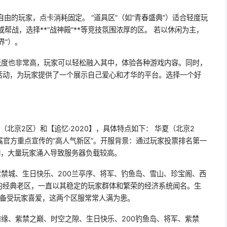
间自由的玩家，点卡消耗固定。 “道具区”（如“青春盛典”）适合轻度玩
帮战，选择**“战神殿”**等竞技氛围浓厚的区。 若以休闲为主，
界”）。
跃度也非常高，玩家可以轻松融入其中，体验各种游戏内容。同时，
活动，为玩家提供了一个展示自己爱心和才华的平台。选择一个好
北京2区）和【追忆·2020】，具体特点如下： 华夏（北京2
，属官方重点宣传的“高人气新区”。开服背景：通过玩家投票排名第一
潮，大量玩家涌入导致服务器负载较高。
禁城、生日快乐、200兰亭序、将军、钓鱼岛、雪山、珍宝阁、西
的经典老区，一直以其稳定的玩家群体和繁荣的经济系统闻名。生
而备受玩家喜爱，这两个区服常常人满为患。
缘、紫禁之巅、时空之隙、生日快乐、200钓鱼岛、将军、紫禁