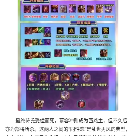
最终苻氏受缢而死，慕容冲则成为西燕主，但不久后
亦为部将所杀。这两人之间的“同性恋”是乱世男风的典型，