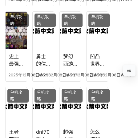
下
任务
附
辅助
凡，
攻
魔，
技能
单机攻
单机攻
单机攻
单机攻
梦幻
略，
乐园
加
略
略
略
略
十二
魔兽
团装
点，
生肖
世界
备任
神武
乔拉
务
手游
克
辅助
龙宫
史上
勇士
梦幻
凹凸
怎么
最强
的信
西游
世界
玩
的法
仰宠
手游
手游
0%
2025年12月08日
2025年12月08日
298
2025年12月08日
337
2025年12月08日
336
473
师阵
物技
炼丹
全部
容搭
能，
炉攻
阵容
单机攻
单机攻
单机攻
单机攻
配，
勇士
略，
搭
略
略
略
略
最强
的信
梦幻
配，
法师
仰宠
西游
凹凸
出装
物装
手游
世界
备哪
炼丹
手游
个好
炉攻
阵容
王者
dnf70
超强
怎么
略图
搭配