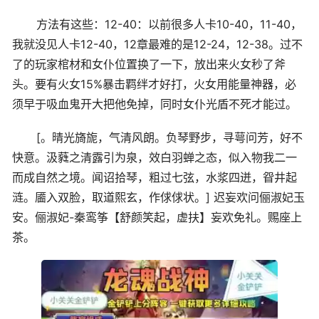
方法有这些：12-40：以前很多人卡10-40，11-40，
我就没见人卡12-40，12章最难的是12-24，12-38。过不
了的玩家棺材和女仆位置换了一下，放出来火女秒了斧
头。要有火女15%暴击羁绊才好打，火女用能量神器，必
须早于吸血鬼开大把他免掉，同时女仆光盾不死才能过。
[。晴光旖旎，气清风朗。负琴野步，寻萼问芳，好不
快意。汲蕤之清露引为泉，效白羽蝉之态，似入物我二一
而成自然之境。闻诏拾琴，粗过七弦，水浆四迸，眢井起
涟。靥入双脸，取道熙玄，作俅俅状。] 迟妄欢问俪淑妃玉
安。俪淑妃-秦鸾筝【舒颜笑起，虚扶】妄欢免礼。赐座上
茶。