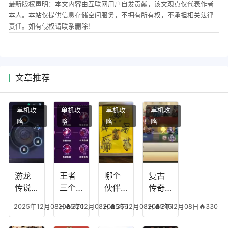
最新版权声明：本文内容由互联网用户自发贡献，该文观点仅代表作者
本人。本站仅提供信息存储空间服务，不拥有所有权，不承担相关法律
责任。如有侵权请联系删除！
文章推荐
单机攻
单机攻
单机攻
单机攻
略
略
略
略
游龙
王者
哪个
复古
传说
三个
伙伴
传奇
人物
技能
有失
英雄
2025年12月08日
2025年12月08日
320
2025年12月08日
366
2025年12月08日
316
330
技
加
心符
平民
能，
点，
技
搭配