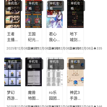
单机攻
单机攻
单机攻
单机攻
游龙
王者
能，
阵
略
略
略
略
传说
技能
失心
容，
多少
可以
符命
复古
级能
放三
中后
传奇
挖矿
个是
附加
英雄
什么
五雷
版哪
王者
王国
君心
地下
模式
个组
主播
纪元
我心
城剑
合适
最强
阵容
不回
神技
2025年12月08日
2025年12月08日
375
2025年12月08日
368
2025年12月08日
356
335
合平
阵容
搭
宫攻
能加
民
搭
配，
略，
点
单机攻
单机攻
单机攻
单机攻
配，
王国
君心
图，
略
略
略
略
王者
纪元
我心
地下
最强
最强
剧情
城剑
的主
文本
神用
播
什么
装备
梦幻
魔兽
ro乐
神武3
西游
地图
园团
手游
生肖
乔的
装备
龙宫
2025年12月08日
2025年12月08日
489
2025年12月08日
297
2025年12月08日
331
346