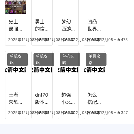
乔拉
务
手游
克
辅助
龙宫
史上
勇士
梦幻
凹凸
怎么
最强
的信
西游
世界
玩
的法
仰宠
手游
手游
2025年12月08日
2025年12月08日
298
2025年12月08日
337
2025年12月08日
336
473
师阵
物技
炼丹
全部
容搭
能，
炉攻
阵容
单机攻
单机攻
单机攻
单机攻
配，
勇士
略，
搭
略
略
略
略
最强
的信
梦幻
配，
法师
仰宠
西游
凹凸
出装
物装
手游
世界
备哪
炼丹
手游
个好
炉攻
阵容
王者
dnf70
超强
怎么
略图
搭配
荣耀S
版本
小恶
搭配
破茧
8阿柯
女弹
魔阵
学术
2025年12月08日
2025年12月08日
365
2025年12月08日
550
2025年12月08日
330
347
攻
药装
容搭
专家
略，
备，7
配攻
阵容
王者
0版本
略，
装