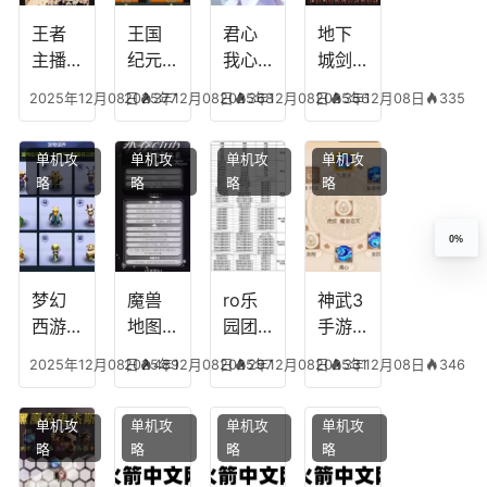
挖矿
个是
附加
英雄
什么
五雷
版哪
王者
王国
君心
地下
模式
个组
主播
纪元
我心
城剑
合适
最强
阵容
不回
神技
2025年12月08日
2025年12月08日
377
2025年12月08日
368
2025年12月08日
356
335
合平
阵容
搭
宫攻
能加
民
搭
配，
略，
点
单机攻
单机攻
单机攻
单机攻
配，
王国
君心
图，
略
略
略
略
王者
纪元
我心
地下
最强
最强
剧情
城剑
的主
文本
神用
0%
播
什么
装备
梦幻
魔兽
ro乐
神武3
西游
地图
园团
手游
生肖
乔的
装备
龙宫
2025年12月08日
2025年12月08日
489
2025年12月08日
297
2025年12月08日
331
346
下
任务
附
辅助
凡，
攻
魔，
技能
单机攻
单机攻
单机攻
单机攻
梦幻
略，
乐园
加
略
略
略
略
十二
魔兽
团装
点，
生肖
世界
备任
神武