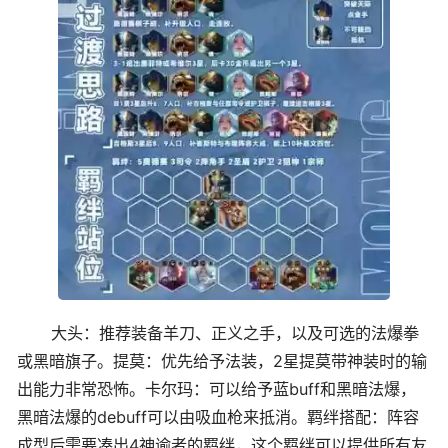
大头：推荐装备羊刀、正义之手，以及可选的法爆拳
或黑暗旗子。提莫：优先给予法装，2星提莫带神装时的输
出能力非常恐怖。卡尔玛：可以给予蓝buff和黑暗法爆，
黑暗法爆的debuff可以由吸血枪来抵消。羁绊搭配：阵容
成型后需要凑出4神谕者的羁绊，这个羁绊可以提供所有友