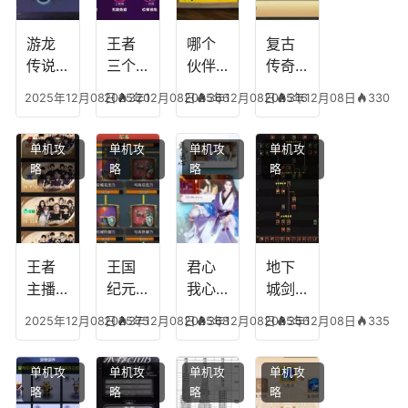
游龙
王者
哪个
复古
传说
三个
伙伴
传奇
人物
技能
有失
英雄
2025年12月08日
2025年12月08日
320
2025年12月08日
366
2025年12月08日
316
330
技
加
心符
平民
能，
点，
技
搭配
单机攻
单机攻
单机攻
单机攻
游龙
王者
能，
阵
略
略
略
略
传说
技能
失心
容，
多少
可以
符命
复古
级能
放三
中后
传奇
挖矿
个是
附加
英雄
什么
五雷
版哪
王者
王国
君心
地下
模式
个组
主播
纪元
我心
城剑
合适
最强
阵容
不回
神技
2025年12月08日
2025年12月08日
375
2025年12月08日
368
2025年12月08日
356
335
合平
阵容
搭
宫攻
能加
民
搭
配，
略，
点
单机攻
单机攻
单机攻
单机攻
配，
王国
君心
图，
略
略
略
略
王者
纪元
我心
地下