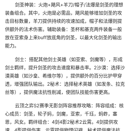
剑圣神装：火炮+飓风+羊刀/帽子/法爆是剑圣的理想
装备组合。其中，火炮是必需品，飓风能够增加剑圣的攻
击目标数量，羊刀提供持续的攻速加成，帽子和法爆则提
供额外的法术伤害。辅助装备：圣杯和基克两件装备一般
放在亚索身上来buff放底角的剑圣，以最大化剑圣的输出
能力。
剑士：搭配其他剑士英雄（如亚索、剑魔等），形成
剑士羁绊，提升剑圣的攻击速度和暴击率。2沙漠：选择沙
漠英雄（如沙皇、希维尔等），提供额外的百分比护甲穿
透，增强团队输出。2秘术：选择秘术英雄（如发条、拉克
丝等），提供魔法抗性削减，使团队技能伤害更高。
云顶之弈S2赛季无影剑阵容推荐攻略：阵容组成：核
心成员：剑圣，轮子妈，剑魔，亚索，千珏，蚂蚱，塞
恩，风女。羁绊组合：4剑4影2秘术2云霄。4剑提供攻
速，4影提供伤害，云霄提供物理闪避，秘术提供魔法抗