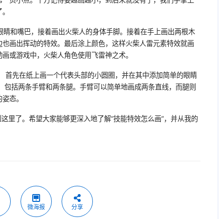
了。
眼睛和嘴巴，接着画出火柴人的身体手脚。接着在手上画出两根木
边也画出挥动的特效。最后涂上颜色，这样火柴人雷元素特效就画
动画或游戏中，火柴人角色使用飞雷神之术。
。 首先在纸上画一个代表头部的小圆圈，并在其中添加简单的眼睛
体，包括两条手臂和两条腿。手臂可以简单地画成两条直线，而腿则
的姿态。
到这里了。希望大家能够更深入地了解“技能特效怎么画”，并从我的
微海报
分享