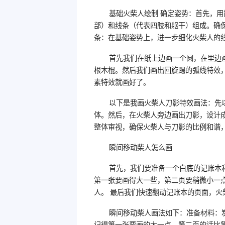
基础火柴人绘制 确定姿势：首先，
部）和线条（代表四肢和躯干）组成。确
条：在基础姿势上，进一步细化火柴人的
首先我们在纸上边画一个圆，在里边
根木棍。然后我们画出回旋踢的弧线特效
素特效就画好了。
以下是我画火柴人刀影特效画法：先
体。然后，在火柴人旁边画出刀影，设计
整体审视，确保火柴人与刀影的比例和谐
瞬间移动柴人怎么画
首先，我们要准备一个白底的记账本
第一张要画得大一些，第二页要稍微小一
人。 最后我们快速翻动记账本的页面，火
瞬间移动柴人画法如下：准备材料：
记得第一张要画的大一点。第二页的话比