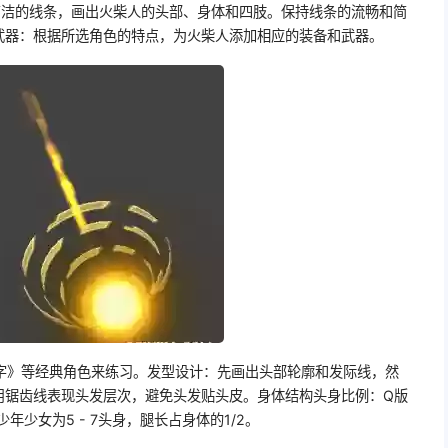
简洁的线条，画出火柴人的头部、身体和四肢。保持线条的流畅和简
武器：根据所选角色的特点，为火柴人添加相应的装备和武器。
字》等经典角色来练习。发型设计：先画出头部轮廓和发际线，然
用锯齿线表现头发层次，避免头发贴头皮。身体结构头身比例：Q版
年少女为5 - 7头身，腿长占身体的1/2。