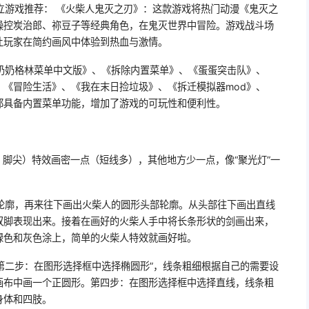
立游戏推荐： 《火柴人鬼灭之刃》：这款游戏将热门动漫《鬼灭之
操控炭治郎、祢豆子等经典角色，在鬼灭世界中冒险。游戏战斗场
让玩家在简约画风中体验到热血与激情。
奶奶格林菜单中文版》、《拆除内置菜单》、《蛋蛋突击队》、
《冒险生活》、《我在末日捡垃圾》、《拆迁模拟器mod》、
都具备内置菜单功能，增加了游戏的可玩性和便利性。
、脚尖）特效画密一点（短线多），其他地方少一点，像“聚光灯”一
轮廓，再来往下画出火柴人的圆形头部轮廓。从头部往下画出直线
双脚表现出来。接着在画好的火柴人手中将长条形状的剑画出来，
绿色和灰色涂上，简单的火柴人特效就画好啦。
第二步：在图形选择框中选择椭圆形”，线条粗细根据自己的需要设
键在画布中画一个正圆形。第四步：在图形选择框中选择直线，线条粗
身体和四肢。