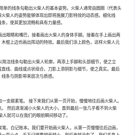
用简单的线条勾勒出火柴人的基本姿势。火柴人通常由圆圈（代表头
保火柴人的姿势能够体现出即将施展刀影特效的动态感。细化线
线条，使其更加流畅和具有力量感。
画出眼睛和嘴巴，接着画出火柴人的身体手脚。接着在手上画出两
，木棍上边也画出挥动的特效。最后我们涂上颜色，这样火柴人元
以简洁线条勾勒出火柴人轮廓，再添上手脚和头部细节，使之立
成直线、曲线或点状组合，刀影上添阴影与细节，使之真实。最后
，线条与阴影带来层次与质感。
和一支碳素笔。 接下来我们从第一页开始，慢慢地往后画火柴人。
点。 然后逐渐减小火柴人的大小，直到最后一张几乎看不到火柴
柴人就可以在我们的眼前瞬间移动了。
炭笔、白记账本。我们要开始画火柴人，从第一页慢慢往后边画，
第一页小点。千万记得要越画越小，到后来就没有了，我们手拿上