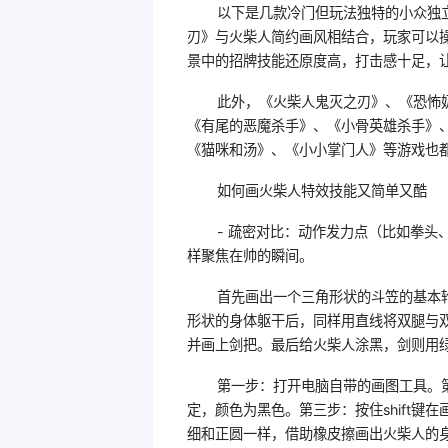
以下是几款冷门但玩法独特的小众独
刃》与火柴人简约画风相结合，玩家可以
景中的招牌技能还原度高，打击感十足，
此外，《火柴人鬼灭之刃》、《恐怖
《有尾的恶魔杀手》、《小骨英雄杀手》、
《猫咪和汤》、《小小掌门人》等游戏也
如何画火柴人特效技能又简单又酷
- 疏密对比：动作发力点（比如拳头
样聚焦在帅的瞬间。
首先画出一个三角形状的斗笠的基本
形状的身体躯干后，同样用直线将双腿与
并画上剑把。最后给火柴人涂黑，剑则用
第一步：打开电脑自带的画图工具。
定，颜色为黑色。第三步：按住shift
细和正圆一样，借助橡皮擦画出火柴人的