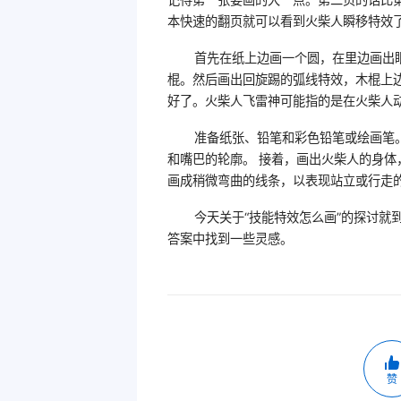
本快速的翻页就可以看到火柴人瞬移特效
首先在纸上边画一个圆，在里边画出
棍。然后画出回旋踢的弧线特效，木棍上
好了。火柴人飞雷神可能指的是在火柴人
准备纸张、铅笔和彩色铅笔或绘画笔
和嘴巴的轮廓。 接着，画出火柴人的身
画成稍微弯曲的线条，以表现站立或行走
今天关于“技能特效怎么画”的探讨就
答案中找到一些灵感。
赞