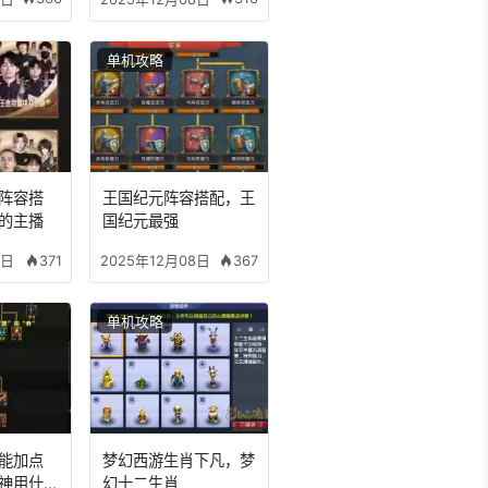
单机攻略
阵容搭
王国纪元阵容搭配，王
的主播
国纪元最强
371
367
8日
2025年12月08日
单机攻略
能加点
梦幻西游生肖下凡，梦
神用什么
幻十二生肖