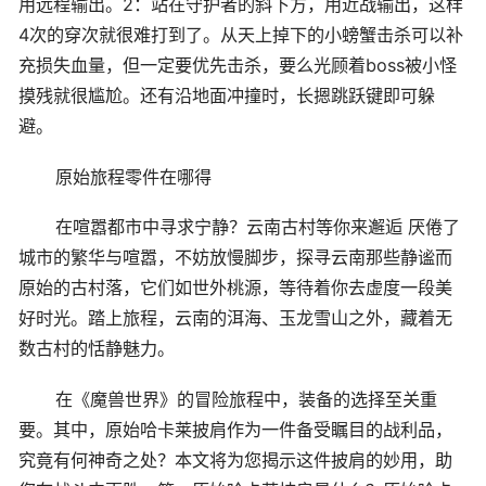
用远程输出。2：站在守护者的斜下方，用近战输出，这样
4次的穿次就很难打到了。从天上掉下的小螃蟹击杀可以补
充损失血量，但一定要优先击杀，要么光顾着boss被小怪
摸残就很尴尬。还有沿地面冲撞时，长摁跳跃键即可躲
避。
原始旅程零件在哪得
在喧嚣都市中寻求宁静？云南古村等你来邂逅 厌倦了
城市的繁华与喧嚣，不妨放慢脚步，探寻云南那些静谧而
原始的古村落，它们如世外桃源，等待着你去虚度一段美
好时光。踏上旅程，云南的洱海、玉龙雪山之外，藏着无
数古村的恬静魅力。
在《魔兽世界》的冒险旅程中，装备的选择至关重
要。其中，原始哈卡莱披肩作为一件备受瞩目的战利品，
究竟有何神奇之处？本文将为您揭示这件披肩的妙用，助