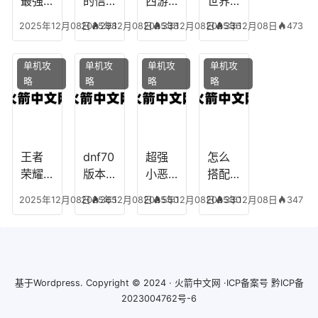
最强
的信
西游
世界
玩
的法
仰宠
手游
手游
2025年12月08日
2025年12月08日
298
2025年12月08日
338
2025年12月08日
336
473
师阵
物技
炼丹
全部
容搭
能，
炉攻
阵容
单机攻
单机攻
单机攻
单机攻
配，
勇士
略，
搭
略
略
略
略
最强
的信
梦幻
配，
法师
仰宠
西游
凹凸
出装
物装
手游
世界
备哪
炼丹
手游
个好
炉攻
阵容
王者
dnf70
超强
怎么
略图
搭配
荣耀S
版本
小恶
搭配
破茧
8阿柯
女弹
魔阵
学术
2025年12月08日
2025年12月08日
365
2025年12月08日
550
2025年12月08日
330
347
攻
药装
容搭
专家
略，
备，7
配攻
阵容
王者
0版本
略，
装
阿柯
女弹
超强
备，
最强
药流
小恶
学术
基于
Wordpress.
Copyright © 2024 ·
火箭中文网
·ICP备案号
黔ICP备
出装
派
魔阵
巨匠
2023004762号-6
容搭