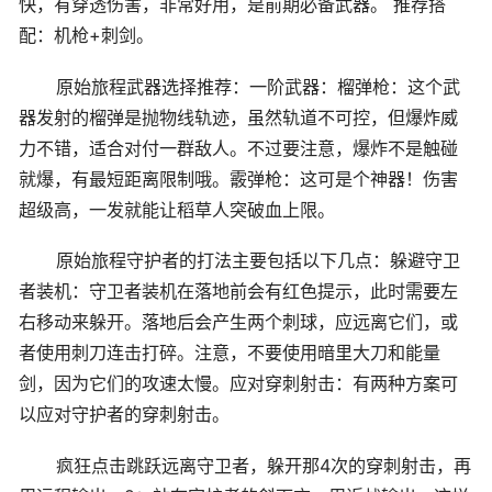
快，有穿透伤害，非常好用，是前期必备武器。 推荐搭
配：机枪+刺剑。
原始旅程武器选择推荐：一阶武器：榴弹枪：这个武
器发射的榴弹是抛物线轨迹，虽然轨道不可控，但爆炸威
力不错，适合对付一群敌人。不过要注意，爆炸不是触碰
就爆，有最短距离限制哦。霰弹枪：这可是个神器！伤害
超级高，一发就能让稻草人突破血上限。
原始旅程守护者的打法主要包括以下几点：躲避守卫
者装机：守卫者装机在落地前会有红色提示，此时需要左
右移动来躲开。落地后会产生两个刺球，应远离它们，或
者使用刺刀连击打碎。注意，不要使用暗里大刀和能量
剑，因为它们的攻速太慢。应对穿刺射击：有两种方案可
以应对守护者的穿刺射击。
疯狂点击跳跃远离守卫者，躲开那4次的穿刺射击，再