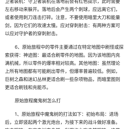
卫者装机：守卫者装机在落地前会有红色提示，此时需要
左右移动来躲开。落地后会产生两个刺球，应远离它们，
或者使用刺刀连击打碎。注意，不要使用暗里大刀和能量
剑，因为它们的攻速太慢。应对穿刺射击：有两种方案可
以应对守护者的穿刺射击。
6、原始旅程中的零件主要通过在特定地图中刷怪或探
索获得：神迹图：最适合刷零件的地图。因为该地图内充
满机械，所以零件的爆率相对较高。其他地图：虽然理论
上所有地图都有可能刷出零件，但爆率普遍较低。例如，
巨树之森和迷幻丛林更适合刷一些杂项物品，而暗里图则
更适合刷钱和充能币。
原始旅程魔鬼树怎么打
1、原始旅程中魔鬼树的打法如下：初始布局：进场
后，立即竖起两个激光炮台，为接下来的战斗做好准备。