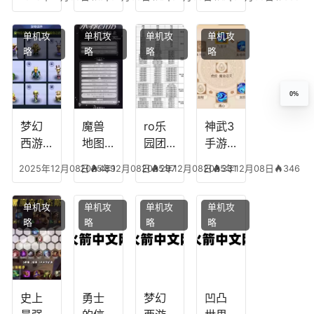
合平
阵容
搭
宫攻
能加
民
搭
配，
略，
点
单机攻
单机攻
单机攻
单机攻
配，
王国
君心
图，
略
略
略
略
王者
纪元
我心
地下
最强
最强
剧情
城剑
的主
文本
神用
0%
播
什么
装备
梦幻
魔兽
ro乐
神武3
西游
地图
园团
手游
生肖
乔的
装备
龙宫
2025年12月08日
2025年12月08日
489
2025年12月08日
297
2025年12月08日
331
346
下
任务
附
辅助
凡，
攻
魔，
技能
单机攻
单机攻
单机攻
单机攻
梦幻
略，
乐园
加
略
略
略
略
十二
魔兽
团装
点，
生肖
世界
备任
神武
乔拉
务
手游
克
辅助
龙宫
史上
勇士
梦幻
凹凸
怎么