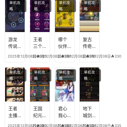
单机攻
单机攻
单机攻
单机攻
略
略
略
略
游龙
王者
哪个
复古
传说
三个
伙伴
传奇
人物
技能
有失
英雄
2025年12月08日
2025年12月08日
320
2025年12月08日
366
2025年12月08日
316
330
技
加
心符
平民
能，
点，
技
搭配
单机攻
单机攻
单机攻
单机攻
游龙
王者
能，
阵
略
略
略
略
传说
技能
失心
容，
多少
可以
符命
复古
级能
放三
中后
传奇
挖矿
个是
附加
英雄
什么
五雷
版哪
王者
王国
君心
地下
模式
个组
主播
纪元
我心
城剑
合适
最强
阵容
不回
神技
2025年12月08日
2025年12月08日
380
2025年12月08日
368
2025年12月08日
356
335