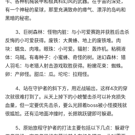
卡、各种机械装甲和极具科幻风的武器。在宇宙的深处，
有一个神秘的星球，那里充满致命的瘴气、漂浮的岛屿和
黑暗的秘密。
3、巨树森林：怪物内脏：与小可爱赛跑并获胜后击杀
反悔的小可爱获得。废铁：大黄蜂、地上的废铁堆。肉
块：蠕虫、肉堆。眼珠：小可爱。辐射：轰炸机。粘稠液
体：乌贼。有毒种子：小蜜蜂、奇怪的树。迷幻森林：猎
人羽毛：与老猎人射击游戏取胜获得。粉嫩花束：蜘蛛。
卵：产卵怪。甜瓜：瓜。坨坨：拉翔怪。
4、站在守护者的斜下方，用近战输出，这样4次的穿
次就很难打到了。从天上掉下的小螃蟹击杀可以补充损失
血量，但一定要优先击杀，要么光顾着boss被小怪摸残就
很尴尬。还有沿地面冲撞时，长摁跳跃键即可躲避。
5、原始旅程守护者的打法主要包括以下几点：躲避守