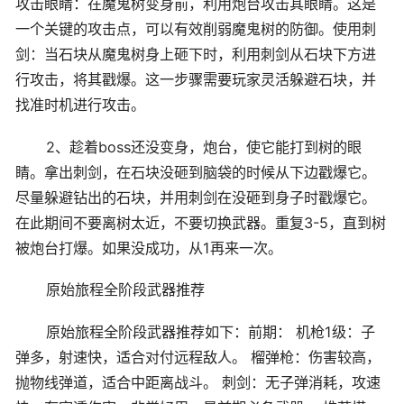
攻击眼睛：在魔鬼树变身前，利用炮台攻击其眼睛。这是
一个关键的攻击点，可以有效削弱魔鬼树的防御。使用刺
剑：当石块从魔鬼树身上砸下时，利用刺剑从石块下方进
行攻击，将其戳爆。这一步骤需要玩家灵活躲避石块，并
找准时机进行攻击。
2、趁着boss还没变身，炮台，使它能打到树的眼
睛。拿出刺剑，在石块没砸到脑袋的时候从下边戳爆它。
尽量躲避钻出的石块，并用刺剑在没砸到身子时戳爆它。
在此期间不要离树太近，不要切换武器。重复3-5，直到树
被炮台打爆。如果没成功，从1再来一次。
原始旅程全阶段武器推荐
原始旅程全阶段武器推荐如下：前期： 机枪1级：子
弹多，射速快，适合对付远程敌人。 榴弹枪：伤害较高，
抛物线弹道，适合中距离战斗。 刺剑：无子弹消耗，攻速