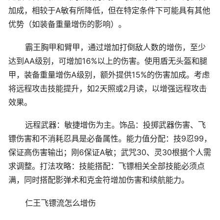
加成，相较于A敏有所降低，但在特定条件下可能具有其他
优势（如装备重量增伤的影响）。
霸王胸甲和臂甲，通过增加打倒敌人数的增伤，至少
达到AA级别，可增加16%以上的伤害。使用盾无头盔和腿
甲，装备重量增伤A级别，额外提供15%的伤害加成。考虑
将远程攻击技能提升，如2天照或2月读，以增强远程攻击
效果。
远程武器：敏捷增伤为主。饰品：投掷武器伤害、飞
镖伤害和不消耗忍具是必备属性。能力值分配：技9忍99，
保证高伤害输出；刚6保证A敏；武咒30、灵30根据个人需
求调整。打法攻略：技能搭配：飞镖相关全部技能必须点
满，同时搭配影弹术和克金符增加伤害和续航能力。
仁王飞镖流怎么增伤