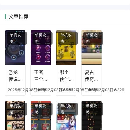
文章推荐
单机攻
单机攻
单机攻
单机攻
略
略
略
略
游龙
王者
哪个
复古
传说
三个
伙伴
传奇
人物
技能
有失
英雄
2025年12月08日
2025年12月08日
319
2025年12月08日
366
2025年12月08日
316
329
技
加
心符
平民
能，
点，
技
搭配
单机攻
单机攻
单机攻
单机攻
游龙
王者
能，
阵
略
略
略
略
传说
技能
失心
容，
多少
可以
符命
复古
级能
放三
中后
传奇