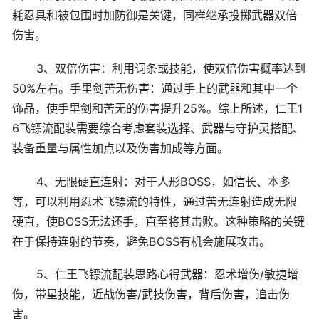
耗忍具和被包围时加防御是关键，同样继承投掷武器双倍
伤害。
3、双倍伤害：利用词条或技能，使双倍伤害概率达到
50%左右。手里剑苦无伤害：通过手上的武器和其中一个
饰品，使手里剑和苦无的伤害提升25%。综上所述，仁王1
6飞镖流配装需要综合考虑套装选择、武器与守护灵搭配、
装备重量与属性加点以及伤害加成等方面。
4、无限硬直连射：对于人形BOSS，如信长、本多
等，可以利用忍术飞镖流的特性，通过苦无连射造成无限
硬直，使BOSS无法还手，直至将其击败。这种策略的关键
在于保持连射的节奏，避免BOSS有机会施展攻击。
5、仁王飞镖流配装思路心得武器：忍术增伤/敏捷增
伤，带星技能，近战伤害/武技伤害，背后伤害，追击伤
害。