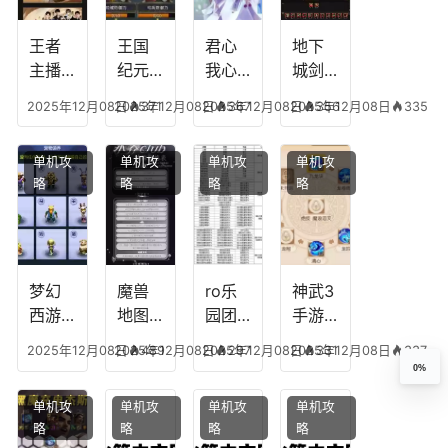
挖矿
个是
附加
英雄
什么
五雷
版哪
王者
王国
君心
地下
模式
个组
主播
纪元
我心
城剑
合适
最强
阵容
不回
神技
2025年12月08日
2025年12月08日
371
2025年12月08日
367
2025年12月08日
356
335
合平
阵容
搭
宫攻
能加
民
搭
配，
略，
点
单机攻
单机攻
单机攻
单机攻
配，
王国
君心
图，
略
略
略
略
王者
纪元
我心
地下
最强
最强
剧情
城剑
的主
文本
神用
播
什么
装备
梦幻
魔兽
ro乐
神武3
西游
地图
园团
手游
生肖
乔的
装备
龙宫
2025年12月08日
2025年12月08日
489
2025年12月08日
297
2025年12月08日
331
337
下
任务
附
辅助
0%
凡，
攻
魔，
技能
单机攻
单机攻
单机攻
单机攻
梦幻
略，
乐园
加
略
略
略
略
十二
魔兽
团装
点，