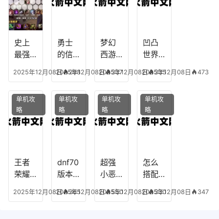
生肖
世界
备任
神武
乔拉
务
手游
克
辅助
龙宫
史上
勇士
梦幻
凹凸
怎么
最强
的信
西游
世界
玩
的法
仰宠
手游
手游
2025年12月08日
2025年12月08日
298
2025年12月08日
337
2025年12月08日
335
473
师阵
物技
炼丹
全部
容搭
能，
炉攻
阵容
单机攻
单机攻
单机攻
单机攻
配，
勇士
略，
搭
略
略
略
略
最强
的信
梦幻
配，
法师
仰宠
西游
凹凸
出装
物装
手游
世界
备哪
炼丹
手游
个好
炉攻
阵容
王者
dnf70
超强
怎么
略图
搭配
荣耀S
版本
小恶
搭配
破茧
8阿柯
女弹
魔阵
学术
2025年12月08日
2025年12月08日
365
2025年12月08日
550
2025年12月08日
330
347
攻
药装
容搭
专家
略，
备，7
配攻
阵容