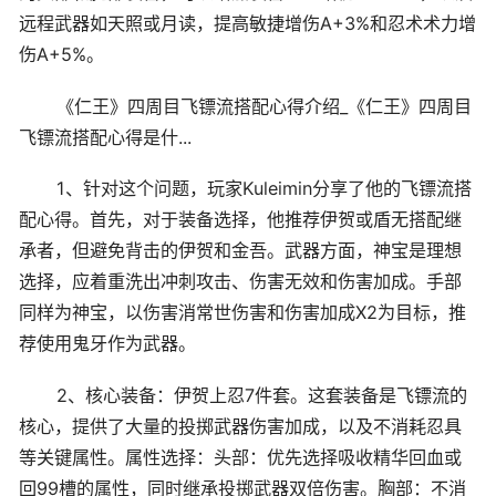
远程武器如天照或月读，提高敏捷增伤A+3%和忍术术力增
伤A+5%。
《仁王》四周目飞镖流搭配心得介绍_《仁王》四周目
飞镖流搭配心得是什...
1、针对这个问题，玩家Kuleimin分享了他的飞镖流搭
配心得。首先，对于装备选择，他推荐伊贺或盾无搭配继
承者，但避免背击的伊贺和金吾。武器方面，神宝是理想
选择，应着重洗出冲刺攻击、伤害无效和伤害加成。手部
同样为神宝，以伤害消常世伤害和伤害加成X2为目标，推
荐使用鬼牙作为武器。
2、核心装备：伊贺上忍7件套。这套装备是飞镖流的
核心，提供了大量的投掷武器伤害加成，以及不消耗忍具
等关键属性。属性选择：头部：优先选择吸收精华回血或
回99槽的属性，同时继承投掷武器双倍伤害。胸部：不消