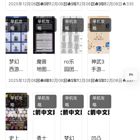
最强
阵容
不回
神技
2025年12月08日
2025年12月08日
371
2025年12月08日
367
2025年12月08日
356
335
合平
阵容
搭
宫攻
能加
民
搭
配，
略，
点
单机攻
单机攻
单机攻
单机攻
配，
王国
君心
图，
略
略
略
略
王者
纪元
我心
地下
最强
最强
剧情
城剑
的主
文本
神用
播
什么
装备
梦幻
魔兽
ro乐
神武3
西游
地图
园团
手游
0%
生肖
乔的
装备
龙宫
2025年12月08日
2025年12月08日
489
2025年12月08日
297
2025年12月08日
330
337
下
任务
附
辅助
凡，
攻
魔，
技能
单机攻
单机攻
单机攻
单机攻
梦幻
略，
乐园
加
略
略
略
略
十二
魔兽
团装
点，
生肖
世界
备任
神武
乔拉
务
手游
克
辅助
龙宫
史上
勇士
梦幻
凹凸