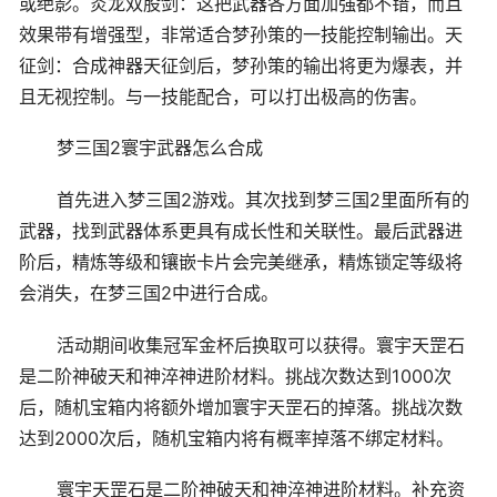
或绝影。炎龙双股剑：这把武器各方面加强都不错，而且
效果带有增强型，非常适合梦孙策的一技能控制输出。天
征剑：合成神器天征剑后，梦孙策的输出将更为爆表，并
且无视控制。与一技能配合，可以打出极高的伤害。
梦三国2寰宇武器怎么合成
首先进入梦三国2游戏。其次找到梦三国2里面所有的
武器，找到武器体系更具有成长性和关联性。最后武器进
阶后，精炼等级和镶嵌卡片会完美继承，精炼锁定等级将
会消失，在梦三国2中进行合成。
活动期间收集冠军金杯后换取可以获得。寰宇天罡石
是二阶神破天和神淬神进阶材料。挑战次数达到1000次
后，随机宝箱内将额外增加寰宇天罡石的掉落。挑战次数
达到2000次后，随机宝箱内将有概率掉落不绑定材料。
寰宇天罡石是二阶神破天和神淬神进阶材料。补充资