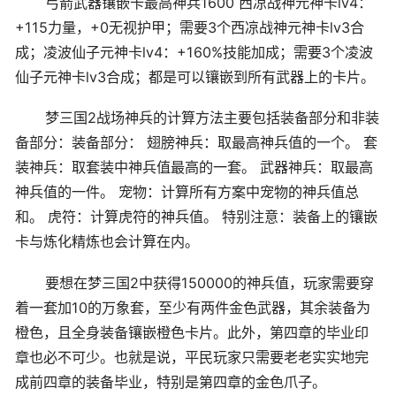
弓箭武器镶嵌卡最高神兵1600 西凉战神元神卡lv4：
+115力量，+0无视护甲；需要3个西凉战神元神卡lv3合
成；凌波仙子元神卡lv4：+160%技能加成；需要3个凌波
仙子元神卡lv3合成；都是可以镶嵌到所有武器上的卡片。
梦三国2战场神兵的计算方法主要包括装备部分和非装
备部分：装备部分： 翅膀神兵：取最高神兵值的一个。 套
装神兵：取套装中神兵值最高的一套。 武器神兵：取最高
神兵值的一件。 宠物：计算所有方案中宠物的神兵值总
和。 虎符：计算虎符的神兵值。 特别注意：装备上的镶嵌
卡与炼化精炼也会计算在内。
要想在梦三国2中获得150000的神兵值，玩家需要穿
着一套加10的万象套，至少有两件金色武器，其余装备为
橙色，且全身装备镶嵌橙色卡片。此外，第四章的毕业印
章也必不可少。也就是说，平民玩家只需要老老实实地完
成前四章的装备毕业，特别是第四章的金色爪子。