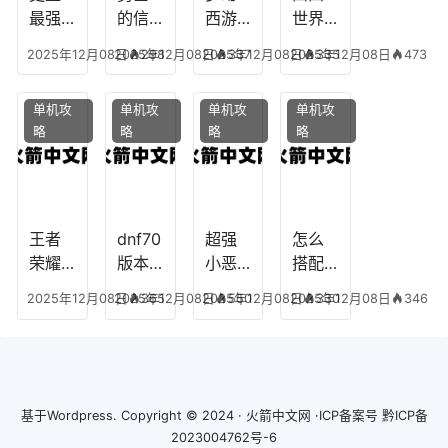
怎么
最强
的信
西游
世界
玩
的法
仰宠
手游
手游
2025年12月08日
2025年12月08日
298
2025年12月08日
337
2025年12月08日
335
473
师阵
物技
炼丹
全部
容搭
能，
炉攻
阵容
单机攻
单机攻
单机攻
单机攻
配，
勇士
略，
搭
略
略
略
略
最强
的信
梦幻
配，
法师
仰宠
西游
凹凸
出装
物装
手游
世界
备哪
炼丹
手游
个好
炉攻
阵容
王者
dnf70
超强
怎么
略图
搭配
荣耀S
版本
小恶
搭配
破茧
8阿柯
女弹
魔阵
学术
2025年12月08日
2025年12月08日
365
2025年12月08日
550
2025年12月08日
330
346
攻
药装
容搭
专家
略，
备，7
配攻
阵容
王者
0版本
略，
装
阿柯
女弹
超强
备，
最强
药流
小恶
学术
基于
Wordpress.
Copyright © 2024 ·
火箭中文网
·ICP备案号
黔ICP备
出装
派
魔阵
巨匠
2023004762号-6