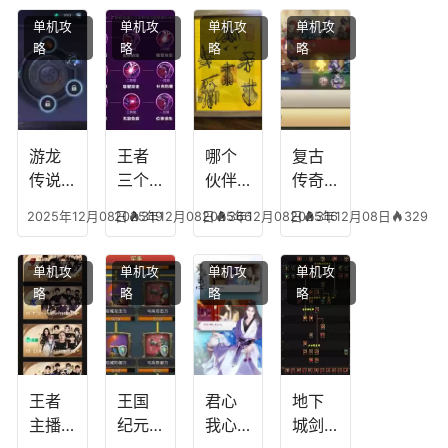
单机攻
单机攻
单机攻
单机攻
略
略
略
略
游龙
王者
哪个
复古
传说
三个
伙伴
传奇
人物
技能
有失
英雄
2025年12月08日
2025年12月08日
319
2025年12月08日
366
2025年12月08日
316
329
技
加
心符
平民
能，
点，
技
搭配
单机攻
单机攻
单机攻
单机攻
游龙
王者
能，
阵
略
略
略
略
传说
技能
失心
容，
多少
可以
符命
复古
级能
放三
中后
传奇
挖矿
个是
附加
英雄
什么
五雷
版哪
王者
王国
君心
地下
模式
个组
主播
纪元
我心
城剑
合适