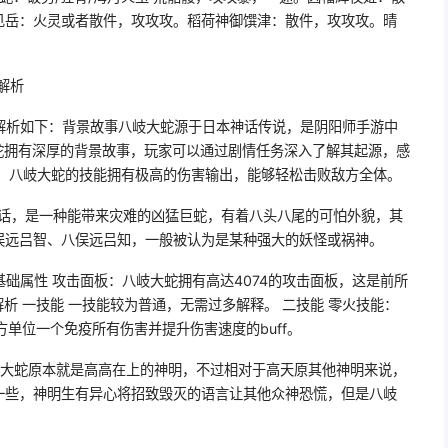
见岳：火灵或者散件，攻攻攻。稻荷神御馔津：散件，攻攻攻。晴
解析
极解析如下：背景故事八岐大蛇源于日本神话传说，是阴阳师手游中
蛇拥有深厚的背景故事，玩家可以通过剧情任务深入了解其起源，感
出：八岐大蛇的技能拥有极高的伤害输出，能够轻松击败敌方全体。
神话，是一种能带来灾难的凶猛巨蛇，有着八头八尾的可怕外貌，其
俣远吕智、八俣远吕知，一般被认为是某种强大的妖怪或祸神。
基础属性 攻击面板：八岐大蛇拥有高达4074的攻击面板，这是前所
析 一技能 一技能较为普通，无需过多解释。 二技能 零火技能：
友方单位一个免疫所有伤害并提升伤害速度的buff。
八岐大蛇原本就是高高在上的神明，不过相对于高天原其他神明来说，
一些，神明生有异心将招致毁灭的语言让其他众神恐慌，但是八岐