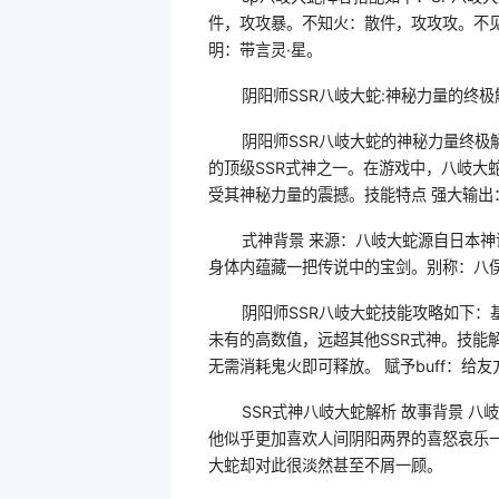
件，攻攻暴。不知火：散件，攻攻攻。不
明：带言灵·星。
阴阳师SSR八岐大蛇:神秘力量的终极
阴阳师SSR八岐大蛇的神秘力量终
的顶级SSR式神之一。在游戏中，八岐大
受其神秘力量的震撼。技能特点 强大输
式神背景 来源：八岐大蛇源自日本
身体内蕴藏一把传说中的宝剑。别称：八
阴阳师SSR八岐大蛇技能攻略如下：
未有的高数值，远超其他SSR式神。技能解
无需消耗鬼火即可释放。 赋予buff：给
SSR式神八岐大蛇解析 故事背景 
他似乎更加喜欢人间阴阳两界的喜怒哀乐
大蛇却对此很淡然甚至不屑一顾。