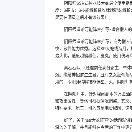
阴阳师SSR式神八岐大蛇最全使用指
度：S暴击：S技能解析普攻魂魄碎裂解
是要在满级之后才有该效果）。
阴阳师道馆万能阵容推荐-适合懒人
阴阳师道馆万能阵容推荐，专为懒人
快，散件能力优秀。选择SP大蛇或海月，
最大化，速度越慢越佳。鹿丸，使用伤魂
离吞吞队 （逢魔前任高分霸主、单体
爆。缘结神招财生生暴。丑时之女狂骨荒骷髅
用的：阴阳师晴明技能选星、灭。阴阳师
在阴阳师中，针对秘闻副本的万金油
和攻击属性，暴伤可根据情况调整。其次，
特别要求。第三，引入五星地赞椒图，速
好了，关于“ssr大蛇阵容”的话题就
深入的了解，并且能够在今后的工作中更