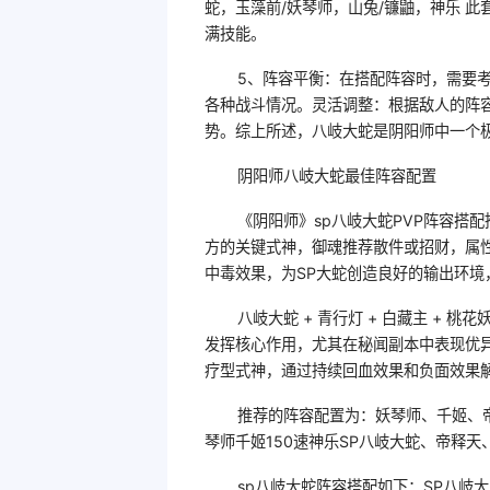
蛇，玉藻前/妖琴师，山兔/镰鼬，神乐 
满技能。
5、阵容平衡：在搭配阵容时，需要
各种战斗情况。灵活调整：根据敌人的阵
势。综上所述，八岐大蛇是阴阳师中一个极
阴阳师八岐大蛇最佳阵容配置
《阴阳师》sp八岐大蛇PVP阵容搭
方的关键式神，御魂推荐散件或招财，属性
中毒效果，为SP大蛇创造良好的输出环
八岐大蛇 + 青行灯 + 白藏主 + 
发挥核心作用，尤其在秘闻副本中表现优异
疗型式神，通过持续回血效果和负面效果
推荐的阵容配置为：妖琴师、千姬、
琴师千姬150速神乐SP八岐大蛇、帝释天
sp八岐大蛇阵容搭配如下：SP八岐