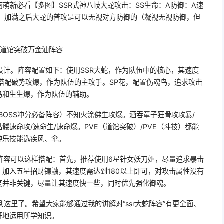
南萌新必看【多图】SSR式神八岐大蛇攻击：SS生命：A防御：A速
析：加满之后大蛇的普攻是可以无视对方防御的（凝视无视防御，但
的道馆突破万金油阵容
设计。阵容配置如下：使用SSR大蛇，作为队伍中的核心，其速度
搭配破势攻爆，作为队伍的主攻手。SP花，配置伤魂鸟，追求攻击
鸟和生生爆，作为队伍的辅助。
BOSS冲分必备阵容）不知火涂佛生攻爆。酒吞童子狂骨攻攻暴/
速命攻/速命生/速命爆。PVE（道馆突破）/PVE（斗技）都能
神乐技能选疾风、伞。
阵容可以这样搭配：首先，推荐使用6星针女妖刀姬，尽量追求暴击
加入五星招财镰鼬，其速度需达到180以上即可，对攻击属性没有
度并非关键，尽量让其速度快一些，同时优先强化御魂。
讲到这里了。希望大家能够通过我的讲解对“ssr大蛇阵容”有更全面、
好地运用所学知识。