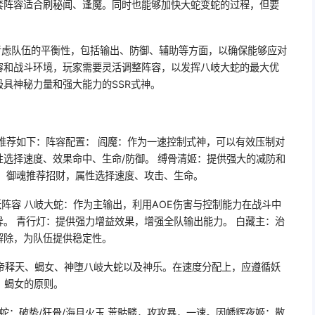
此套阵容适合刷秘闻、逢魔。同时也能够加快大蛇变蛇的过程，但要
考虑队伍的平衡性，包括输出、防御、辅助等方面，以确保能够应对
容和战斗环境，玩家需要灵活调整阵容，以发挥八岐大蛇的最大优
具神秘力量和强大能力的SSR式神。
配推荐如下：阵容配置： 阎魔：作为一速控制式神，可以有效压制对
选择速度、效果命中、生命/防御。 缚骨清姬：提供强大的减防和
境，御魂推荐招财，属性选择速度、攻击、生命。
桃花妖阵容 八岐大蛇：作为主输出，利用AOE伤害与控制能力在战斗中
。 青行灯：提供强力增益效果，增强全队输出能力。 白藏主：治
解除，为队伍提供稳定性。
帝释天、蝎女、神堕八岐大蛇以及神乐。在速度分配上，应遵循妖
、蝎女的原则。
大蛇：破势/狂骨/海月火玉 荒骷髅，攻攻暴，一速。因幡辉夜姬：散