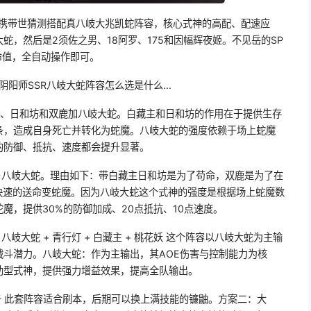
：携带世猜测搭配真八岐大兆凯蛇阵容，核心式神的高配、配速应
蛇，然后是2须佐之男、18阿罗、175和因幅辉夜姬。不见岳的SP
命值，全自动操作即可。
阴阳师SSR八岐大蛇阵容怎么选是什么...
主、日和坊和双鹿加八岐大蛇。白藏主和日和坊的作用在于提供生存
条，造成自身死亡并转化为蛇魔。八岐大蛇的强度依赖于场上蛇魔
的防御、抵抗、速度都会提升显著。
＋八岐大蛇。理由如下：带白藏主日和坊是为了苟命，双鹿是为了在
，快速的送命变蛇魔。因为八岐大蛇这个式神的强度是根据场上蛇魔数
魔，提供30%的防御加成、20点抵抗、10点速度。
岐大蛇 + 青行灯 + 白藏主 + 桃花妖 这个阵容以八岐大蛇为主输
斗潜力。八岐大蛇：作为主输出，其AOE伤害与控制能力为核
助型式神，提供强力增益效果，提高全队输出。
子 此套阵容适合刷本，后期可以换上满技能的镰鼬。方案二：大