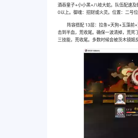
酒吞童子+小小黑+八岐大蛇。队伍配速及
0以上。御魂：招财或火灵。位置：二号
阵容搭配 13层：拉条+天狗+玉藻
击到半血，荒收尾。确保一波清掉，荒死了
三技能，荒收尾。多数时候会被茨木镜姬