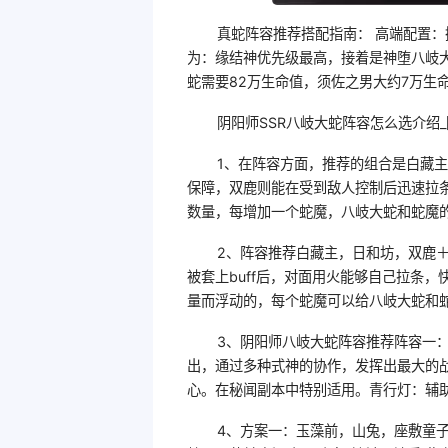
真蛇阵容推荐搭配指南： 高端配置
为：缘结神优先级最高，接着是神堕八岐大
蛇需要82万生命值，须佐之男大约7万生
阴阳师SSR八岐大蛇阵容怎么选介绍_
1、在阵容方面，推荐的组合是白藏
保障，双鹿则能在受到敌人控制后迅速拉
数量，每增加一个蛇魔，八岐大蛇和蛇魔
2、阵容推荐白藏主，日和坊，双鹿
被套上buff后，对面用火能够自己拉条
量而浮动的，每个蛇魔可以给八岐大蛇和蛇
3、阴阳师八岐大蛇阵容推荐阵容一：八
出，通过多种式神的协作，发挥出最大的战
心。在秘闻副本中特别适用。青行灯：辅
4、方案一：玉藻前，山兔，座敷童