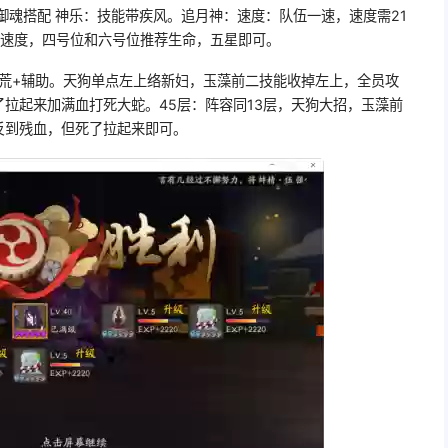
御魂搭配 神乐：技能带疾风。追月神：速度：队伍一速，速度需21
位速度，四号位和六号位推荐生命，五星即可。
前+荒+辅助。天狗单点左上络新妇，玉藻前二技能收掉左上，全员攻
拉起来加满血打死大蛇。45层：阵容同13层，天狗大招，玉藻前
反到残血，但死了拉起来即可。