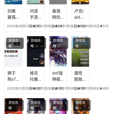
剑魔
问道
最强
卢克r
最强
手游
韩信
aid改
阵容
王套
出战
版后
2025年06月13日
2025年01月06日
311
2025年01月06日
567
2025年01月06日
520
575
搭配
装备
阵容
攻略
搭配
游戏攻
游戏攻
游戏攻
游戏攻
图
略
略
略
略
狮子
维克
dnf瑞
属性
狗s7
托魔
狮报
膨胀
打野
法师
喜给
装备
2025年01月06日
2025年01月06日
537
2025年01月06日
793
2025年01月06日
787
490
技能
阵容
不给
及其
加点
怎么
追忆
作用
游戏攻
游戏攻
游戏攻
游戏攻
搭配
武器
略
略
略
略
装扮6