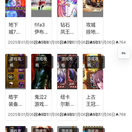
地下
fifa3
钻石
攻城
城75
伊布
凤王
掠地
修罗
阵容
队伍
陆逊
2025年01月06日
2025年01月06日
508
2025年01月06日
761
2025年01月06日
603
764
装备
搭配
搭配
阵容
阵容
搭配
0%
游戏攻
游戏攻
游戏攻
游戏攻
略
略
略
略
皓宇
鬼泣2
纽卡
上古
装备
游戏
尔斯
王冠
属性
解说
最强
放置
2025年01月06日
2025年01月06日
821
2025年01月06日
465
2025年01月06日
637
768
视频
阵容
战姬
解说
搭配
阵容
游戏攻
游戏攻
游戏攻
游戏攻